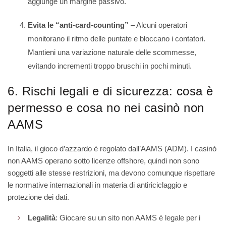
aggiunge un margine passivo.
Evita le “anti‑card‑counting”
– Alcuni operatori
monitorano il ritmo delle puntate e bloccano i contatori.
Mantieni una variazione naturale delle scommesse,
evitando incrementi troppo bruschi in pochi minuti.
6. Rischi legali e di sicurezza: cosa è
permesso e cosa no nei casinò non
AAMS
In Italia, il gioco d’azzardo è regolato dall’AAMS (ADM). I casinò
non AAMS operano sotto licenze offshore, quindi non sono
soggetti alle stesse restrizioni, ma devono comunque rispettare
le normative internazionali in materia di antiriciclaggio e
protezione dei dati.
Legalità
: Giocare su un sito non AAMS è legale per i