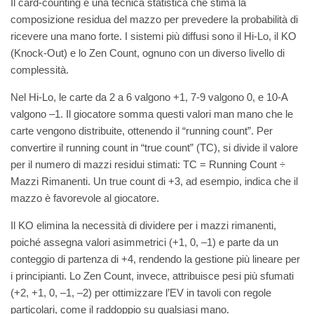
Il card‑counting è una tecnica statistica che stima la
composizione residua del mazzo per prevedere la probabilità di
ricevere una mano forte. I sistemi più diffusi sono il Hi‑Lo, il KO
(Knock‑Out) e lo Zen Count, ognuno con un diverso livello di
complessità.
Nel Hi‑Lo, le carte da 2 a 6 valgono +1, 7‑9 valgono 0, e 10‑A
valgono –1. Il giocatore somma questi valori man mano che le
carte vengono distribuite, ottenendo il “running count”. Per
convertire il running count in “true count” (TC), si divide il valore
per il numero di mazzi residui stimati: TC = Running Count ÷
Mazzi Rimanenti. Un true count di +3, ad esempio, indica che il
mazzo è favorevole al giocatore.
Il KO elimina la necessità di dividere per i mazzi rimanenti,
poiché assegna valori asimmetrici (+1, 0, –1) e parte da un
conteggio di partenza di +4, rendendo la gestione più lineare per
i principianti. Lo Zen Count, invece, attribuisce pesi più sfumati
(+2, +1, 0, –1, –2) per ottimizzare l’EV in tavoli con regole
particolari, come il raddoppio su qualsiasi mano.