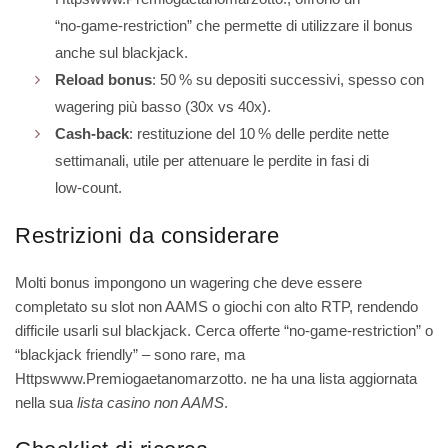
“no‑game‑restriction” che permette di utilizzare il bonus
anche sul blackjack.
Reload bonus
: 50 % su depositi successivi, spesso con
wagering più basso (30x vs 40x).
Cash‑back
: restituzione del 10 % delle perdite nette
settimanali, utile per attenuare le perdite in fasi di
low‑count.
Restrizioni da considerare
Molti bonus impongono un wagering che deve essere
completato su slot non AAMS o giochi con alto RTP, rendendo
difficile usarli sul blackjack. Cerca offerte “no‑game‑restriction” o
“blackjack friendly” – sono rare, ma
Httpswww.Premiogaetanomarzotto. ne ha una lista aggiornata
nella sua
lista casino non AAMS
.