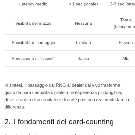
Latency medio
< 1 sec (locale)
2‑3 sec (str
Totale
Visibilità del mazzo
Nessuna
(telecamer
Possibilità di conteggio
Limitata
Elevata
Sensazione di “casinò”
Bassa
Alta
In sintesi, il passaggio dal RNG al dealer dal vivo trasforma il
gioco da pura casualità digitale a un’esperienza più tangibile,
dove le abilità di un contatore di carte possono realmente fare la
differenza.
2. I fondamenti del card‑counting