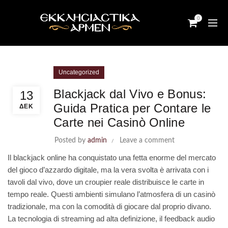
0
Uncategorized
Blackjack dal Vivo e Bonus:
13
Guida Pratica per Contare le
ΔΕΚ
Carte nei Casinò Online
Posted by
admin
Leave a comment
Il blackjack online ha conquistato una fetta enorme del mercato
del gioco d’azzardo digitale, ma la vera svolta è arrivata con i
tavoli dal vivo, dove un croupier reale distribuisce le carte in
tempo reale. Questi ambienti simulano l’atmosfera di un casinò
tradizionale, ma con la comodità di giocare dal proprio divano.
La tecnologia di streaming ad alta definizione, il feedback audio