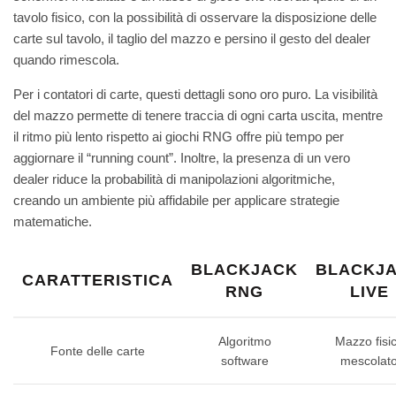
tavolo fisico, con la possibilità di osservare la disposizione delle
carte sul tavolo, il taglio del mazzo e persino il gesto del dealer
quando rimescola.
Per i contatori di carte, questi dettagli sono oro puro. La visibilità
del mazzo permette di tenere traccia di ogni carta uscita, mentre
il ritmo più lento rispetto ai giochi RNG offre più tempo per
aggiornare il “running count”. Inoltre, la presenza di un vero
dealer riduce la probabilità di manipolazioni algoritmiche,
creando un ambiente più affidabile per applicare strategie
matematiche.
BLACKJACK
BLACKJ
CARATTERISTICA
RNG
LIVE
Algoritmo
Mazzo fisi
Fonte delle carte
software
mescolat