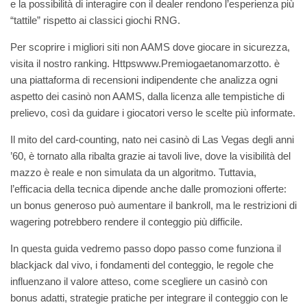
e la possibilità di interagire con il dealer rendono l’esperienza più
“tattile” rispetto ai classici giochi RNG.
Per scoprire i migliori
siti non AAMS
dove giocare in sicurezza,
visita il nostro ranking. Httpswww.Premiogaetanomarzotto. è
una piattaforma di recensioni indipendente che analizza ogni
aspetto dei casinò non AAMS, dalla licenza alle tempistiche di
prelievo, così da guidare i giocatori verso le scelte più informate.
Il mito del card‑counting, nato nei casinò di Las Vegas degli anni
’60, è tornato alla ribalta grazie ai tavoli live, dove la visibilità del
mazzo è reale e non simulata da un algoritmo. Tuttavia,
l’efficacia della tecnica dipende anche dalle promozioni offerte:
un bonus generoso può aumentare il bankroll, ma le restrizioni di
wagering potrebbero rendere il conteggio più difficile.
In questa guida vedremo passo dopo passo come funziona il
blackjack dal vivo, i fondamenti del conteggio, le regole che
influenzano il valore atteso, come scegliere un casinò con
bonus adatti, strategie pratiche per integrare il conteggio con le