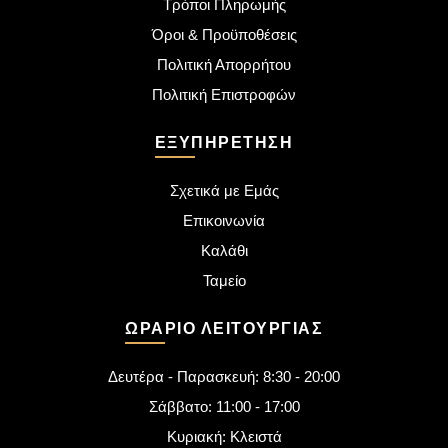
Τρόποι Πληρωμής
Όροι & Προϋποθέσεις
Πολιτική Απορρήτου
Πολιτική Επιστροφών
ΕΞΥΠΗΡΈΤΗΣΗ
Σχετικά με Εμάς
Επικοινωνία
Καλάθι
Ταμείο
ΩΡΆΡΙΟ ΛΕΙΤΟΥΡΓΊΑΣ
Δευτέρα - Παρασκευή: 8:30 - 20:00
Σάββατο: 11:00 - 17:00
Κυριακή: Κλειστά