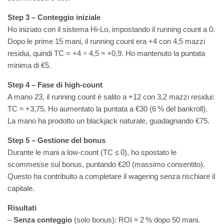
Step 3 – Conteggio iniziale
Ho iniziato con il sistema Hi‑Lo, impostando il running count a 0.
Dopo le prime 15 mani, il running count era +4 con 4,5 mazzi
residui, quindi TC = +4 ÷ 4,5 ≈ +0,9. Ho mantenuto la puntata
minima di €5.
Step 4 – Fase di high‑count
A mano 23, il running count è salito a +12 con 3,2 mazzi residui:
TC ≈ +3,75. Ho aumentato la puntata a €30 (6 % del bankroll).
La mano ha prodotto un blackjack naturale, guadagnando €75.
Step 5 – Gestione del bonus
Durante le mani a low‑count (TC ≤ 0), ho spostato le
scommesse sul bonus, puntando €20 (massimo consentito).
Questo ha contribuito a completare il wagering senza rischiare il
capitale.
Risultati
–
Senza conteggio
(solo bonus): ROI ≈ 2 % dopo 50 mani.