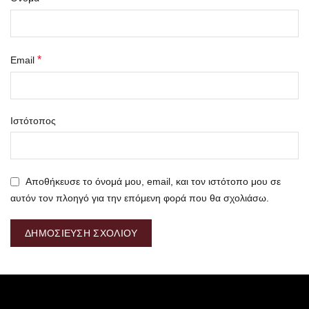
*
Email
Ιστότοπος
Αποθήκευσε το όνομά μου, email, και τον ιστότοπο μου σε
αυτόν τον πλοηγό για την επόμενη φορά που θα σχολιάσω.