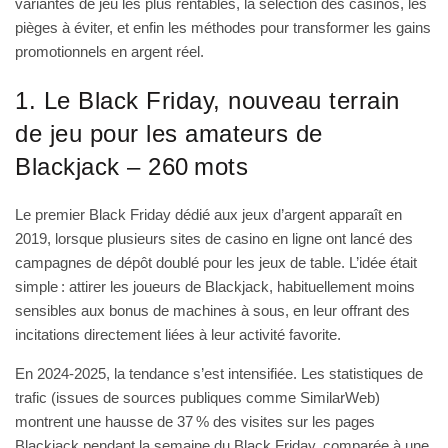
variantes de jeu les plus rentables, la sélection des casinos, les
pièges à éviter, et enfin les méthodes pour transformer les gains
promotionnels en argent réel.
1. Le Black Friday, nouveau terrain
de jeu pour les amateurs de
Blackjack – 260 mots
Le premier Black Friday dédié aux jeux d’argent apparaît en
2019, lorsque plusieurs sites de casino en ligne ont lancé des
campagnes de dépôt doublé pour les jeux de table. L’idée était
simple : attirer les joueurs de Blackjack, habituellement moins
sensibles aux bonus de machines à sous, en leur offrant des
incitations directement liées à leur activité favorite.
En 2024‑2025, la tendance s’est intensifiée. Les statistiques de
trafic (issues de sources publiques comme SimilarWeb)
montrent une hausse de 37 % des visites sur les pages
Blackjack pendant la semaine du Black Friday, comparée à une