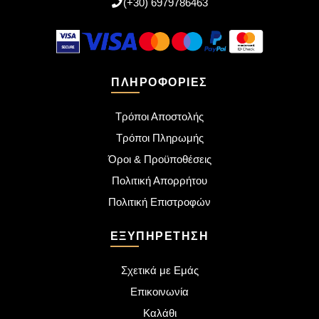
(+30) 6979786463
ΠΛΗΡΟΦΟΡΊΕΣ
Τρόποι Αποστολής
Τρόποι Πληρωμής
Όροι & Προϋποθέσεις
Πολιτική Απορρήτου
Πολιτική Επιστροφών
ΕΞΥΠΗΡΈΤΗΣΗ
Σχετικά με Εμάς
Επικοινωνία
Καλάθι