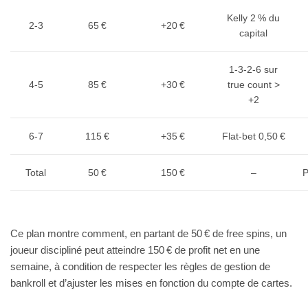
Kelly 2 % du
2‑3
65 €
+20 €
capital
1‑3‑2‑6 sur
4‑5
85 €
+30 €
true count >
+2
6‑7
115 €
+35 €
Flat‑bet 0,50 €
Total
50 €
150 €
–
P
Ce plan montre comment, en partant de 50 € de free spins, un
joueur discipliné peut atteindre 150 € de profit net en une
semaine, à condition de respecter les règles de gestion de
bankroll et d’ajuster les mises en fonction du compte de cartes.