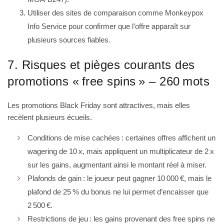
Utiliser des sites de comparaison comme Monkeypox
Info Service pour confirmer que l’offre apparaît sur
plusieurs sources fiables.
7. Risques et pièges courants des
promotions « free spins » – 260 mots
Les promotions Black Friday sont attractives, mais elles
recèlent plusieurs écueils.
Conditions de mise cachées : certaines offres affichent un
wagering de 10 x, mais appliquent un multiplicateur de 2 x
sur les gains, augmentant ainsi le montant réel à miser.
Plafonds de gain : le joueur peut gagner 10 000 €, mais le
plafond de 25 % du bonus ne lui permet d’encaisser que
2 500 €.
Restrictions de jeu : les gains provenant des free spins ne