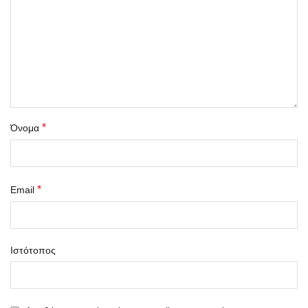
*
Όνομα
*
Email
Ιστότοπος