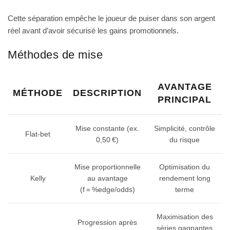
Cette séparation empêche le joueur de puiser dans son argent
réel avant d’avoir sécurisé les gains promotionnels.
Méthodes de mise
AVANTAGE
MÉTHODE
DESCRIPTION
PRINCIPAL
Mise constante (ex.
Simplicité, contrôle
Flat‑bet
0,50 €)
du risque
Mise proportionnelle
Optimisation du
Kelly
au avantage
rendement long
(f = %edge/odds)
terme
Maximisation des
Progression après
séries gagnantes