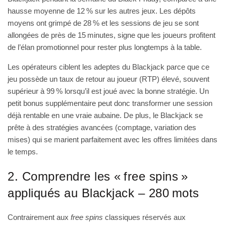
hausse moyenne de 12 % sur les autres jeux. Les dépôts
moyens ont grimpé de 28 % et les sessions de jeu se sont
allongées de près de 15 minutes, signe que les joueurs profitent
de l’élan promotionnel pour rester plus longtemps à la table.
Les opérateurs ciblent les adeptes du Blackjack parce que ce
jeu possède un taux de retour au joueur (RTP) élevé, souvent
supérieur à 99 % lorsqu’il est joué avec la bonne stratégie. Un
petit bonus supplémentaire peut donc transformer une session
déjà rentable en une vraie aubaine. De plus, le Blackjack se
prête à des stratégies avancées (comptage, variation des
mises) qui se marient parfaitement avec les offres limitées dans
le temps.
2. Comprendre les « free spins »
appliqués au Blackjack – 280 mots
Contrairement aux
free spins
classiques réservés aux