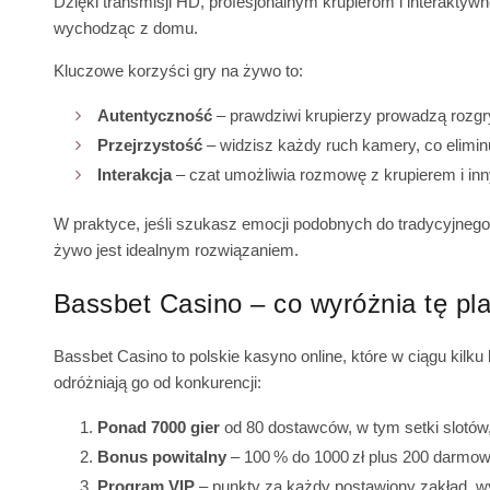
Dzięki transmisji HD, profesjonalnym krupierom i interaktyw
wychodząc z domu.
Kluczowe korzyści gry na żywo to:
Autentyczność
– prawdziwi krupierzy prowadzą rozg
Przejrzystość
– widzisz każdy ruch kamery, co eliminu
Interakcja
– czat umożliwia rozmowę z krupierem i in
W praktyce, jeśli szukasz emocji podobnych do tradycyjnego
żywo jest idealnym rozwiązaniem.
Bassbet Casino – co wyróżnia tę pl
Bassbet Casino to polskie kasyno online, które w ciągu kilku 
odróżniają go od konkurencji:
Ponad 7000 gier
od 80 dostawców, w tym setki slotów, g
Bonus powitalny
– 100 % do 1000 zł plus 200 darmo
Program VIP
– punkty za każdy postawiony zakład, w