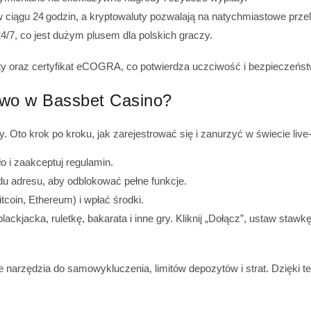
 ciągu 24 godzin, a kryptowaluty pozwalają na natychmiastowe prze
24/7, co jest dużym plusem dla polskich graczy.
ty oraz certyfikat eCOGRA, co potwierdza uczciwość i bezpieczeńst
ywo w Bassbet Casino?
. Oto krok po kroku, jak zarejestrować się i zanurzyć w świecie live
o i zaakceptuj regulamin.
du adresu, aby odblokować pełne funkcje.
tcoin, Ethereum) i wpłać środki.
ckjacka, ruletkę, bakarata i inne gry. Kliknij „Dołącz”, ustaw stawkę 
je narzędzia do samowykluczenia, limitów depozytów i strat. Dzięki