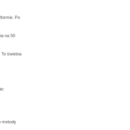
formie. Po
ia na 50
 To świetna
ie:
o metodę