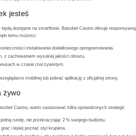
ek jesteś
y będą dostępne na smartfonie. Bassbet Casino oferuje responsywną
zięki temu możesz:
onieczności instalowania dodatkowego oprogramowania.
, z zachowaniem wysokiej jakości obrazu.
nusach w czasie rzeczywistym.
glądarce mobilnej lub pobrać aplikację z oficjalnej strony.
a żywo
sbet Casino, warto zastosować kilka sprawdzonych strategii:
edną rundę, nie przekraczając 2 % swojego budżetu.
grać i lepiej poznać styl krupiera.