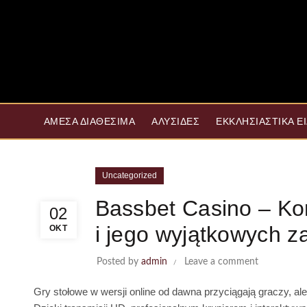
ΆΜΕΣΑ ΔΙΑΘΈΣΙΜΑ
ΑΛΥΣΊΔΕΣ
ΕΚΚΛΗΣΙΑΣΤΙΚΆ Ε
Uncategorized
Bassbet Casino – Ko
02
i jego wyjątkowych z
ΟΚΤ
Posted by
admin
Leave a comment
Gry stołowe w wersji online od dawna przyciągają graczy, 