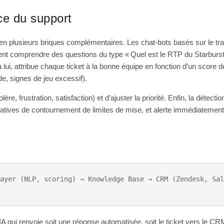
ce du support
hui en plusieurs briques complémentaires. Les chat‑bots basés sur le tr
t comprendre des questions du type « Quel est le RTP du Starburst 
à lui, attribue chaque ticket à la bonne équipe en fonction d’un score d
e, signes de jeu excessif).
, frustration, satisfaction) et d’ajuster la priorité. Enfin, la détectio
tives de contournement de limites de mise, et alerte immédiatement
ayer (NLP, scoring) → Knowledge Base → CRM (Zendesk, Sal
 IA qui renvoie soit une réponse automatisée, soit le ticket vers le CR