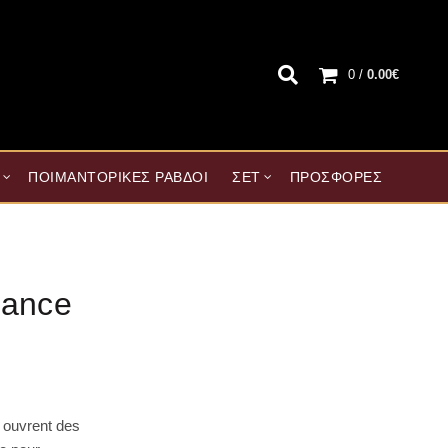
0
/
0.00
€
ΠΟΙΜΑΝΤΟΡΙΚΈΣ ΡΆΒΔΟΙ
ΣΕΤ
ΠΡΟΣΦΟΡΈΣ
iance
s ouvrent des