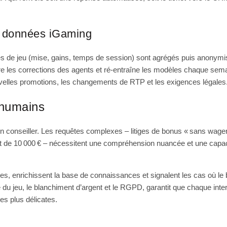
s données iGaming
ées de jeu (mise, gains, temps de session) sont agrégés puis anonym
gre les corrections des agents et ré‑entraîne les modèles chaque sema
uvelles promotions, les changements de RTP et les exigences légales
 humains
n conseiller. Les requêtes complexes – litiges de bonus « sans wager
kpot de 10 000 € – nécessitent une compréhension nuancée et une capac
ses, enrichissent la base de connaissances et signalent les cas où le 
é du jeu, le blanchiment d’argent et le RGPD, garantit que chaque inte
es plus délicates.