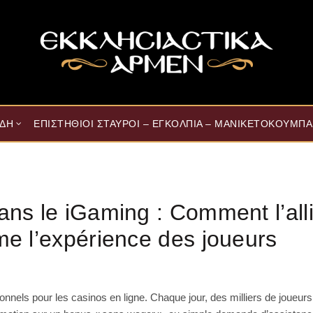
ΊΔΗ
ΕΠΙΣΤΉΘΙΟΙ ΣΤΑΥΡΟΊ – ΕΓΚΌΛΠΙΑ – ΜΑΝΙΚΕΤΌΚΟΥΜΠΑ
ans le iGaming : Comment l’all
me l’expérience des joueurs
ionnels pour les casinos en ligne. Chaque jour, des milliers de joueur