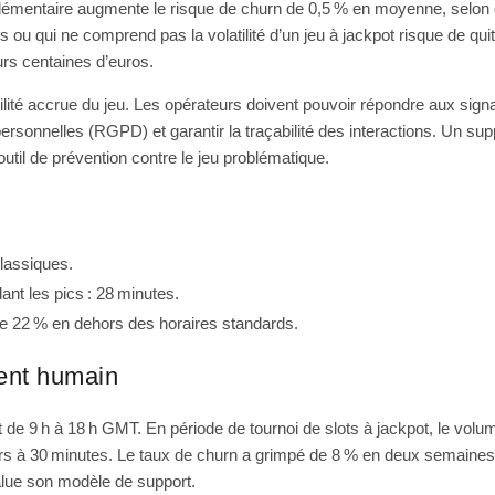
pplémentaire augmente le risque de churn de 0,5 % en moyenne, selon
 ou qui ne comprend pas la volatilité d’un jeu à jackpot risque de quit
urs centaines d’euros.
abilité accrue du jeu. Les opérateurs doivent pouvoir répondre aux sig
sonnelles (RGPD) et garantir la traçabilité des interactions. Un supp
util de prévention contre le jeu problématique.
lassiques.
nt les pics : 28 minutes.
de 22 % en dehors des horaires standards.
ent humain
de 9 h à 18 h GMT. En période de tournoi de slots à jackpot, le volu
rs à 30 minutes. Le taux de churn a grimpé de 8 % en deux semaines,
alue son modèle de support.