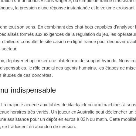
clamation sur un bonus « sans wager », ou simple demande d’assistanc
ngues, la pression d’une réponse instantanée et le volume croissant
rend tout son sens. En combinant des chat‑bots capables d’analyser 
écialisés formés aux exigences de la régulation du jeu, les opérateu
 d’ailleurs consulter le site
casino en ligne france
pour découvrir d’au
 secteur.
r, déployer et optimiser une plateforme de support hybride. Nous co
dispensables, le rôle crucial des agents humains, les étapes de mis
des études de cas concrètes.
enu indispensable
uit. La majorité accède aux tables de blackjack ou aux machines à sous
aux horaires très variés. Un joueur en Australie peut déclencher un
une assistance pour un dépôt en euros à 02 h du matin. Cette mobilit
nt, se traduisent en abandon de session.