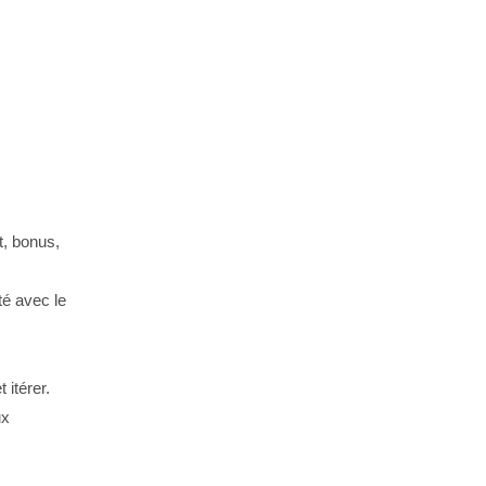
t, bonus,
té avec le
 itérer.
ux