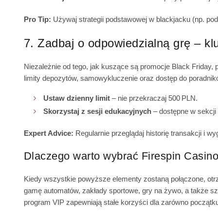
Pro Tip:
Używaj strategii podstawowej w blackjacku (np. po
7. Zadbaj o odpowiedzialną grę – kl
Niezależnie od tego, jak kuszące są promocje Black Friday, p
limity depozytów, samowykluczenie oraz dostęp do poradnik
Ustaw dzienny limit
– nie przekraczaj 500 PLN.
Skorzystaj z sesji edukacyjnych
– dostępne w sekcji
Expert Advice:
Regularnie przeglądaj historię transakcji i 
Dlaczego warto wybrać Firespin Casino
Kiedy wszystkie powyższe elementy zostaną połączone, otrzy
gamę automatów, zakłady sportowe, gry na żywo, a także szy
program VIP zapewniają stałe korzyści dla zarówno początk