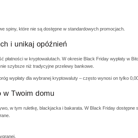
 spiny, które nie są dostępne w standardowych promocjach.
ch i unikaj opóźnień
 płatności w kryptowalutach. W okresie Black Friday wypłaty w Bitc
znie szybsze niż tradycyjne przelewy bankowe.
óg wypłaty dla wybranej kryptowaluty – często wynosi on tylko 0,0
no w Twoim domu
ywo, w tym ruletkę, blackjacka i bakarata. W Black Friday dostępne 
rane.
ygranej.