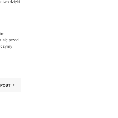
ństwo dzięki
imi
z się przed
Życzymy
 POST