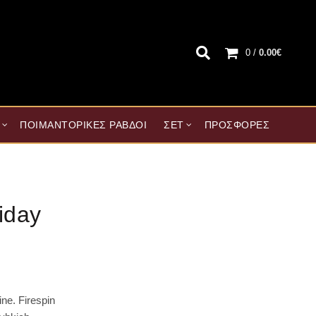
0
/
0.00
€
ΠΟΙΜΑΝΤΟΡΙΚΈΣ ΡΆΒΔΟΙ
ΣΕΤ
ΠΡΟΣΦΟΡΈΣ
iday
ne. Firespin