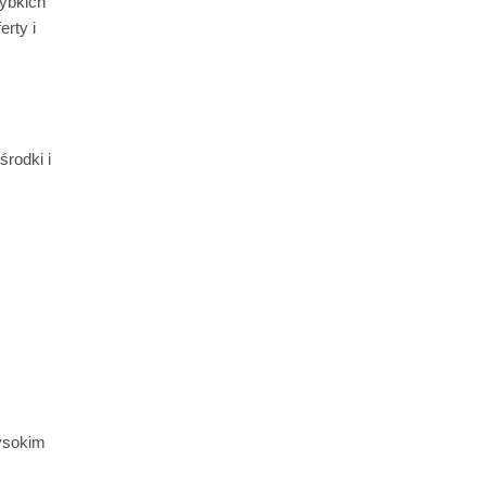
ybkich
rty i
rodki i
ysokim