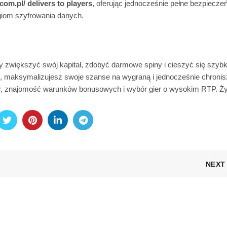
.com.pl/
delivers to players
, oferując jednocześnie pełne bezpiecze
giom szyfrowania danych.
by zwiększyć swój kapitał, zdobyć darmowe spiny i cieszyć się szybk
ii, maksymalizujesz swoje szanse na wygraną i jednocześnie chronis
iar, znajomość warunków bonusowych i wybór gier o wysokim RTP. 
NEXT