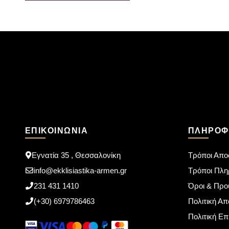
ΕΠΙΚΟΙΝΩΝΊΑ
ΠΛΗΡΟΦ
Εγνατία 35 , Θεσσαλονίκη
Τρόποι Απο
info@ekklisiastika-armen.gr
Τρόποι Πλ
231 431 1410
Όροι & Προ
(+30) 6979786463
Πολιτική Α
Πολιτική Ε