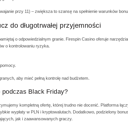
dwajanie przy 11) – zwiększa to szansę na spełnienie warunków bonu
ucz do długotrwałej przyjemności
amiętaj o odpowiedzialnym granie. Firespin Casino oferuje narzędzia 
ów o kontrolowaniu ryzyka.
 pomocy.
wygranych, aby mieć pełną kontrolę nad budżetem.
 podczas Black Friday?
mujemy kompletną ofertę, której trudno nie docenić. Platforma łąc
bkie wypłaty w PLN i kryptowalutach. Dodatkowo, podzielony bonus 
ujących, jak i zaawansowanych graczy.