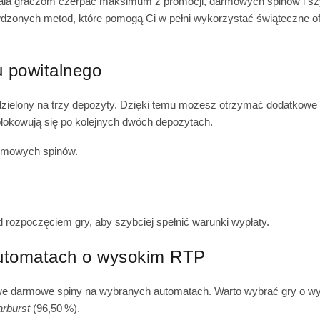
wala graczom czerpać maksimum z promocji, darmowych spinów i sz
zonych metod, które pomogą Ci w pełni wykorzystać świąteczne ofe
u powitalnego
zielony na trzy depozyty. Dzięki temu możesz otrzymać dodatkowe ś
blokowują się po kolejnych dwóch depozytach.
rmowych spinów.
 rozpoczęciem gry, aby szybciej spełnić warunki wypłaty.
automatach o wysokim RTP
owe darmowe spiny na wybranych automatach. Warto wybrać gry o w
arburst
(96,50 %).