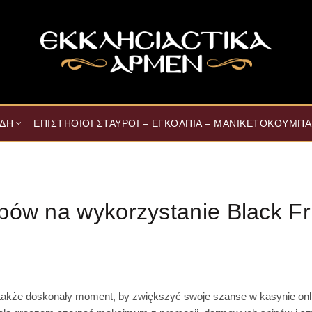
ΊΔΗ
ΕΠΙΣΤΉΘΙΟΙ ΣΤΑΥΡΟΊ – ΕΓΚΌΛΠΙΑ – ΜΑΝΙΚΕΤΌΚΟΥΜΠΑ
bów na wykorzystanie Black Fr
o także doskonały moment, by zwiększyć swoje szanse w kasynie onli