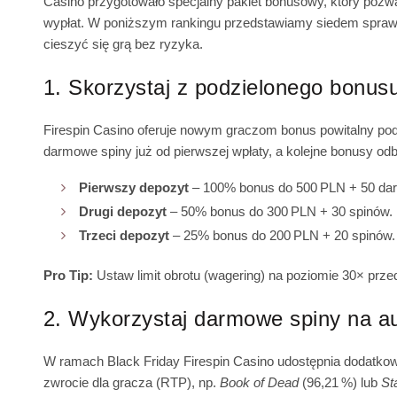
Casino przygotowało specjalny pakiet bonusowy, który poz
wypłat. W poniższym rankingu przedstawiamy siedem sprawd
cieszyć się grą bez ryzyka.
1. Skorzystaj z podzielonego bonus
Firespin Casino oferuje nowym graczom bonus powitalny pod
darmowe spiny już od pierwszej wpłaty, a kolejne bonusy od
Pierwszy depozyt
– 100% bonus do 500 PLN + 50 da
Drugi depozyt
– 50% bonus do 300 PLN + 30 spinów.
Trzeci depozyt
– 25% bonus do 200 PLN + 20 spinów.
Pro Tip:
Ustaw limit obrotu (wagering) na poziomie 30× przed
2. Wykorzystaj darmowe spiny na 
W ramach Black Friday Firespin Casino udostępnia dodatk
zwrocie dla gracza (RTP), np.
Book of Dead
(96,21 %) lub
St