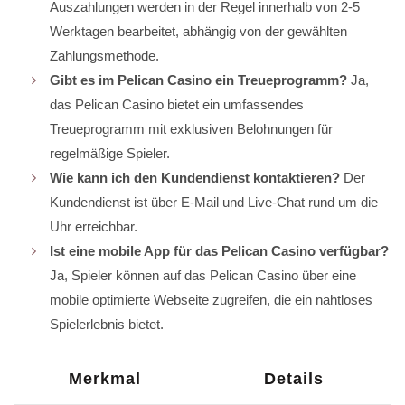
Auszahlungen werden in der Regel innerhalb von 2-5
Werktagen bearbeitet, abhängig von der gewählten
Zahlungsmethode.
Gibt es im Pelican Casino ein Treueprogramm?
Ja,
das Pelican Casino bietet ein umfassendes
Treueprogramm mit exklusiven Belohnungen für
regelmäßige Spieler.
Wie kann ich den Kundendienst kontaktieren?
Der
Kundendienst ist über E-Mail und Live-Chat rund um die
Uhr erreichbar.
Ist eine mobile App für das Pelican Casino verfügbar?
Ja, Spieler können auf das Pelican Casino über eine
mobile optimierte Webseite zugreifen, die ein nahtloses
Spielerlebnis bietet.
Merkmal
Details