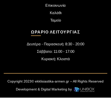
Επικοινωνία
Καλάθι
Ταμείο
ΩΡΆΡΙΟ ΛΕΙΤΟΥΡΓΊΑΣ
Δευτέρα - Παρασκευή: 8:30 - 20:00
Σάββατο: 11:00 - 17:00
Κυριακή: Κλειστά
Copyright 2023© ekklisiastika-armen.gr – All Rights Reserved
Development & Digital Marketing by