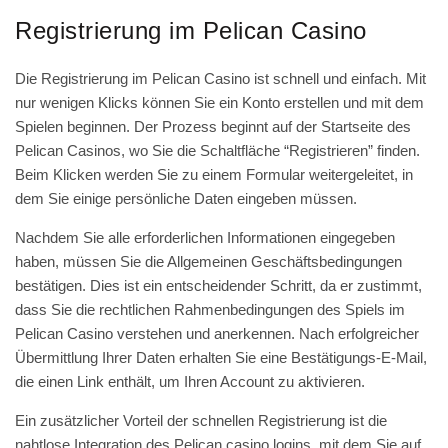
Registrierung im Pelican Casino
Die Registrierung im Pelican Casino ist schnell und einfach. Mit
nur wenigen Klicks können Sie ein Konto erstellen und mit dem
Spielen beginnen. Der Prozess beginnt auf der Startseite des
Pelican Casinos, wo Sie die Schaltfläche “Registrieren” finden.
Beim Klicken werden Sie zu einem Formular weitergeleitet, in
dem Sie einige persönliche Daten eingeben müssen.
Nachdem Sie alle erforderlichen Informationen eingegeben
haben, müssen Sie die Allgemeinen Geschäftsbedingungen
bestätigen. Dies ist ein entscheidender Schritt, da er zustimmt,
dass Sie die rechtlichen Rahmenbedingungen des Spiels im
Pelican Casino verstehen und anerkennen. Nach erfolgreicher
Übermittlung Ihrer Daten erhalten Sie eine Bestätigungs-E-Mail,
die einen Link enthält, um Ihren Account zu aktivieren.
Ein zusätzlicher Vorteil der schnellen Registrierung ist die
nahtlose Integration des Pelican casino logins, mit dem Sie auf