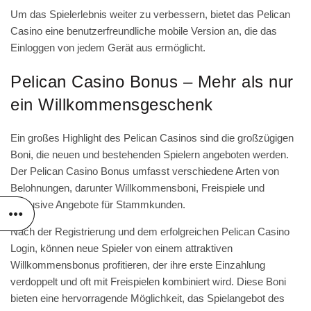
Um das Spielerlebnis weiter zu verbessern, bietet das Pelican
Casino eine benutzerfreundliche mobile Version an, die das
Einloggen von jedem Gerät aus ermöglicht.
Pelican Casino Bonus – Mehr als nur
ein Willkommensgeschenk
Ein großes Highlight des Pelican Casinos sind die großzügigen
Boni, die neuen und bestehenden Spielern angeboten werden.
Der Pelican Casino Bonus umfasst verschiedene Arten von
Belohnungen, darunter Willkommensboni, Freispiele und
exklusive Angebote für Stammkunden.
Nach der Registrierung und dem erfolgreichen Pelican Casino
Login, können neue Spieler von einem attraktiven
Willkommensbonus profitieren, der ihre erste Einzahlung
verdoppelt und oft mit Freispielen kombiniert wird. Diese Boni
bieten eine hervorragende Möglichkeit, das Spielangebot des