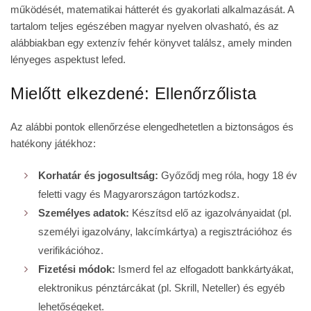
működését, matematikai hátterét és gyakorlati alkalmazását. A
tartalom teljes egészében magyar nyelven olvasható, és az
alábbiakban egy extenzív fehér könyvet találsz, amely minden
lényeges aspektust lefed.
Mielőtt elkezdené: Ellenőrzőlista
Az alábbi pontok ellenőrzése elengedhetetlen a biztonságos és
hatékony játékhoz:
Korhatár és jogosultság:
Győződj meg róla, hogy 18 év
feletti vagy és Magyarországon tartózkodsz.
Személyes adatok:
Készítsd elő az igazolványaidat (pl.
személyi igazolvány, lakcímkártya) a regisztrációhoz és
verifikációhoz.
Fizetési módok:
Ismerd fel az elfogadott bankkártyákat,
elektronikus pénztárcákat (pl. Skrill, Neteller) és egyéb
lehetőségeket.