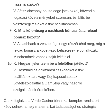
használatakor?
V: Játsz alacsony house edge játékokkal, kövesd a
fogadási követelményeket szorosan, és állíts be
veszteséglimit-eket a fiók beállításokban.
K: Mi a különbség a cashback bónusz és a reload
bónusz között?
V: A cashback a veszteségek egy részét téríti meg, míg a
reload bónusz a következő befizetésekre vonatkozik.
Mindkettőnek vannak saját feltételei.
K: Hogyan jelentsem be a felelőtlen játékot?
V: Használd az önkizárási eszközöket a fiók
beállításokban, vagy lépj kapcsolatba az
ügyfélszolgálattal a GamStop vagy hasonló
szolgáltatások érdekében.
Összefoglalva, a Verde Casino bónuszai komplex rendszert
képviselnek, amely matematikai tudatosságot és stratégiai