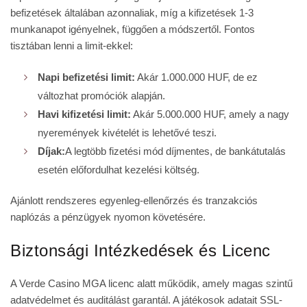
befizetések általában azonnaliak, míg a kifizetések 1-3
munkanapot igényelnek, függően a módszertől. Fontos
tisztában lenni a limit-ekkel:
Napi befizetési limit:
Akár 1.000.000 HUF, de ez
változhat promóciók alapján.
Havi kifizetési limit:
Akár 5.000.000 HUF, amely a nagy
nyeremények kivételét is lehetővé teszi.
Díjak:
A legtöbb fizetési mód díjmentes, de bankátutalás
esetén előfordulhat kezelési költség.
Ajánlott rendszeres egyenleg-ellenőrzés és tranzakciós
naplózás a pénzügyek nyomon követésére.
Biztonsági Intézkedések és Licenc
A Verde Casino MGA licenc alatt működik, amely magas szintű
adatvédelmet és auditálást garantál. A játékosok adatait SSL-