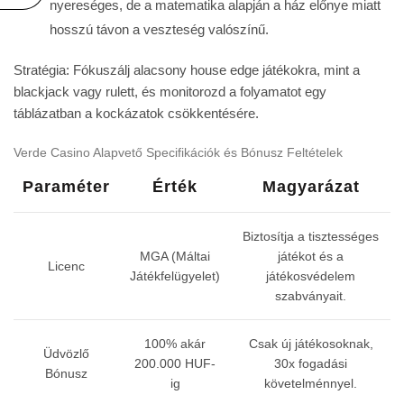
nyereséges, de a matematika alapján a ház előnye miatt
hosszú távon a veszteség valószínű.
Stratégia: Fókuszálj alacsony house edge játékokra, mint a
blackjack vagy rulett, és monitorozd a folyamatot egy
táblázatban a kockázatok csökkentésére.
Verde Casino Alapvető Specifikációk és Bónusz Feltételek
Paraméter
Érték
Magyarázat
Biztosítja a tisztességes
MGA (Máltai
játékot és a
Licenc
Játékfelügyelet)
játékosvédelem
szabványait.
100% akár
Csak új játékosoknak,
Üdvözlő
200.000 HUF-
30x fogadási
Bónusz
ig
követelménnyel.