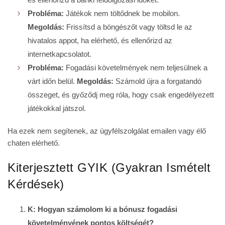
Probléma:
Játékok nem töltődnek be mobilon.
Megoldás:
Frissítsd a böngészőt vagy töltsd le az
hivatalos appot, ha elérhető, és ellenőrizd az
internetkapcsolatot.
Probléma:
Fogadási követelmények nem teljesülnek a
várt időn belül.
Megoldás:
Számold újra a forgatandó
összeget, és győződj meg róla, hogy csak engedélyezett
játékokkal játszol.
Ha ezek nem segítenek, az ügyfélszolgálat emailen vagy élő
chaten elérhető.
Kiterjesztett GYIK (Gyakran Ismételt
Kérdések)
K: Hogyan számolom ki a bónusz fogadási
követelményének pontos költségét?