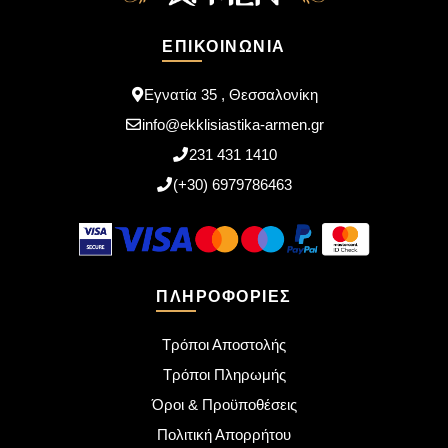
ΕΠΙΚΟΙΝΩΝΊΑ
Εγνατία 35 , Θεσσαλονίκη
info@ekklisiastika-armen.gr
231 431 1410
(+30) 6979786463
ΠΛΗΡΟΦΟΡΊΕΣ
Τρόποι Αποστολής
Τρόποι Πληρωμής
Όροι & Προϋποθέσεις
Πολιτική Απορρήτου