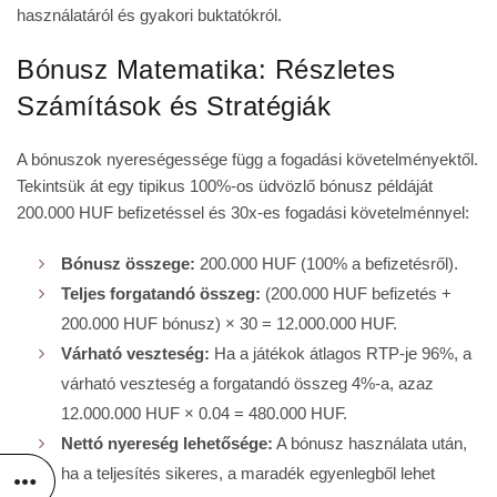
használatáról és gyakori buktatókról.
Bónusz Matematika: Részletes
Számítások és Stratégiák
A bónuszok nyereségessége függ a fogadási követelményektől.
Tekintsük át egy tipikus 100%-os üdvözlő bónusz példáját
200.000 HUF befizetéssel és 30x-es fogadási követelménnyel:
Bónusz összege:
200.000 HUF (100% a befizetésről).
Teljes forgatandó összeg:
(200.000 HUF befizetés +
200.000 HUF bónusz) × 30 = 12.000.000 HUF.
Várható veszteség:
Ha a játékok átlagos RTP-je 96%, a
várható veszteség a forgatandó összeg 4%-a, azaz
12.000.000 HUF × 0.04 = 480.000 HUF.
Nettó nyereség lehetősége:
A bónusz használata után,
ha a teljesítés sikeres, a maradék egyenlegből lehet