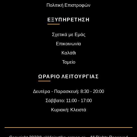
Πολιτική Επιστροφών
ΕΞΥΠΗΡΈΤΗΣΗ
Σχετικά με Εμάς
Επικοινωνία
Καλάθι
Ταμείο
ΩΡΆΡΙΟ ΛΕΙΤΟΥΡΓΊΑΣ
Δευτέρα - Παρασκευή: 8:30 - 20:00
Σάββατο: 11:00 - 17:00
Κυριακή: Κλειστά