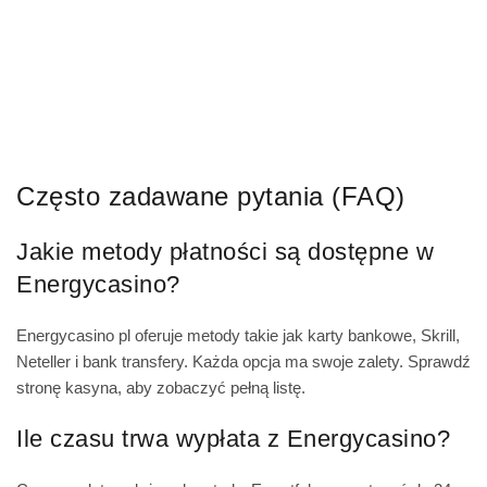
Często zadawane pytania (FAQ)
Jakie metody płatności są dostępne w
Energycasino?
Energycasino pl oferuje metody takie jak karty bankowe, Skrill,
Neteller i bank transfery. Każda opcja ma swoje zalety. Sprawdź
stronę kasyna, aby zobaczyć pełną listę.
Ile czasu trwa wypłata z Energycasino?