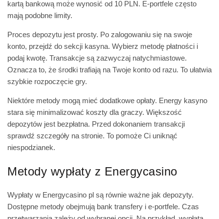
kartą bankową może wynosić od 10 PLN. E-portfele często
mają podobne limity.
Proces depozytu jest prosty. Po zalogowaniu się na swoje
konto, przejdź do sekcji kasyna. Wybierz metodę płatności i
podaj kwotę. Transakcje są zazwyczaj natychmiastowe.
Oznacza to, że środki trafiają na Twoje konto od razu. To ułatwia
szybkie rozpoczęcie gry.
Niektóre metody mogą mieć dodatkowe opłaty. Energy kasyno
stara się minimalizować koszty dla graczy. Większość
depozytów jest bezpłatna. Przed dokonaniem transakcji
sprawdź szczegóły na stronie. To pomoże Ci uniknąć
niespodzianek.
Metody wypłaty z Energycasino
Wypłaty w Energycasino pl są równie ważne jak depozyty.
Dostępne metody obejmują bank transfery i e-portfele. Czas
przetwarzania zależy od wybranej opcji. Na przykład, wypłata