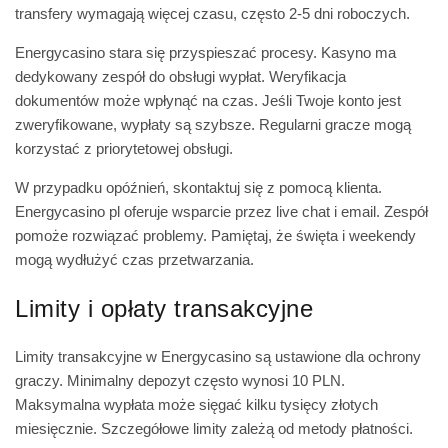
transfery wymagają więcej czasu, często 2-5 dni roboczych.
Energycasino stara się przyspieszać procesy. Kasyno ma
dedykowany zespół do obsługi wypłat. Weryfikacja
dokumentów może wpłynąć na czas. Jeśli Twoje konto jest
zweryfikowane, wypłaty są szybsze. Regularni gracze mogą
korzystać z priorytetowej obsługi.
W przypadku opóźnień, skontaktuj się z pomocą klienta.
Energycasino pl oferuje wsparcie przez live chat i email. Zespół
pomoże rozwiązać problemy. Pamiętaj, że święta i weekendy
mogą wydłużyć czas przetwarzania.
Limity i opłaty transakcyjne
Limity transakcyjne w Energycasino są ustawione dla ochrony
graczy. Minimalny depozyt często wynosi 10 PLN.
Maksymalna wypłata może sięgać kilku tysięcy złotych
miesięcznie. Szczegółowe limity zależą od metody płatności.