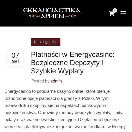
0
Uncategorized
Płatności w Energycasino:
07
Bezpieczne Depozyty i
ΜΆΙ
Szybkie Wypłaty
Posted by
admin
Energycasino to popularne kasyno online, które oferuje
różnorodne opcje płatności dla graczy z Polski. W tym
przewodniku skupimy się na aspektach bankowych i
bezpieczeństwa. Omówimy metody depozytu i wypłaty, limity,
opłaty oraz ważne kwestie licencyjne. Dzięki temu będziesz
wiedzieć, jak efektywnie zarządzać swoimi środkami w Energy