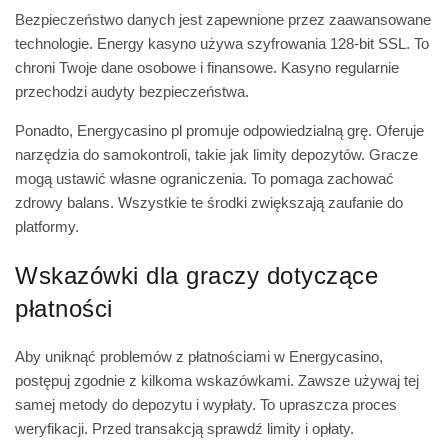
Bezpieczeństwo danych jest zapewnione przez zaawansowane
technologie. Energy kasyno używa szyfrowania 128-bit SSL. To
chroni Twoje dane osobowe i finansowe. Kasyno regularnie
przechodzi audyty bezpieczeństwa.
Ponadto, Energycasino pl promuje odpowiedzialną grę. Oferuje
narzędzia do samokontroli, takie jak limity depozytów. Gracze
mogą ustawić własne ograniczenia. To pomaga zachować
zdrowy balans. Wszystkie te środki zwiększają zaufanie do
platformy.
Wskazówki dla graczy dotyczące
płatności
Aby uniknąć problemów z płatnościami w Energycasino,
postępuj zgodnie z kilkoma wskazówkami. Zawsze używaj tej
samej metody do depozytu i wypłaty. To upraszcza proces
weryfikacji. Przed transakcją sprawdź limity i opłaty.