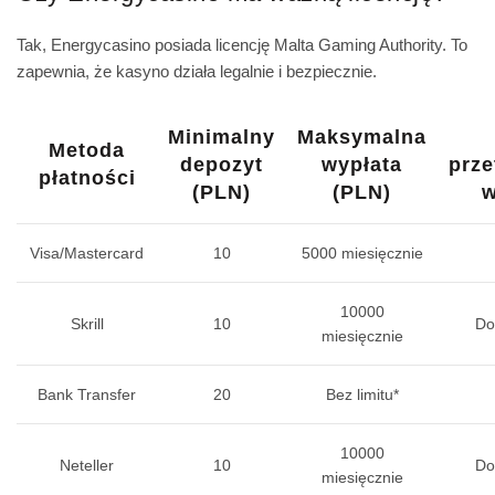
Tak, Energycasino posiada licencję Malta Gaming Authority. To
zapewnia, że kasyno działa legalnie i bezpiecznie.
Minimalny
Maksymalna
Metoda
depozyt
wypłata
prze
płatności
(PLN)
(PLN)
w
Visa/Mastercard
10
5000 miesięcznie
10000
Skrill
10
Do
miesięcznie
Bank Transfer
20
Bez limitu*
10000
Neteller
10
Do
miesięcznie