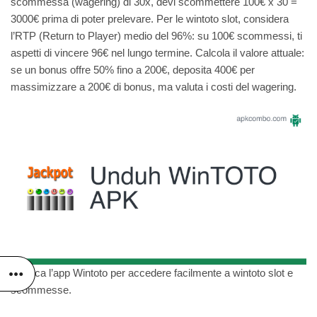
scommessa (wagering) di 30x, devi scommettere 100€ x 30 =
3000€ prima di poter prelevare. Per le wintoto slot, considera
l’RTP (Return to Player) medio del 96%: su 100€ scommessi, ti
aspetti di vincere 96€ nel lungo termine. Calcola il valore attuale:
se un bonus offre 50% fino a 200€, deposita 400€ per
massimizzare a 200€ di bonus, ma valuta i costi del wagering.
Scarica l’app Wintoto per accedere facilmente a wintoto slot e
scommesse.