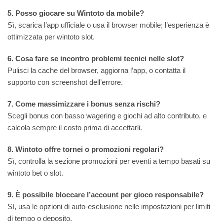
5. Posso giocare su Wintoto da mobile?
Sì, scarica l’app ufficiale o usa il browser mobile; l’esperienza è
ottimizzata per wintoto slot.
6. Cosa fare se incontro problemi tecnici nelle slot?
Pulisci la cache del browser, aggiorna l’app, o contatta il
supporto con screenshot dell’errore.
7. Come massimizzare i bonus senza rischi?
Scegli bonus con basso wagering e giochi ad alto contributo, e
calcola sempre il costo prima di accettarli.
8. Wintoto offre tornei o promozioni regolari?
Sì, controlla la sezione promozioni per eventi a tempo basati su
wintoto bet o slot.
9. È possibile bloccare l’account per gioco responsabile?
Sì, usa le opzioni di auto-esclusione nelle impostazioni per limiti
di tempo o deposito.