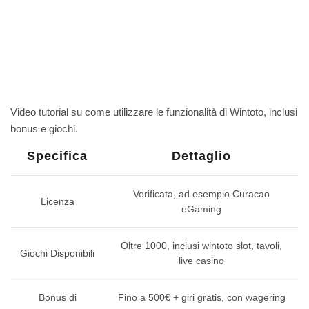
Video tutorial su come utilizzare le funzionalità di Wintoto, inclusi
bonus e giochi.
Specifica
Dettaglio
Verificata, ad esempio Curacao
Licenza
eGaming
Oltre 1000, inclusi wintoto slot, tavoli,
Giochi Disponibili
live casino
Bonus di
Fino a 500€ + giri gratis, con wagering