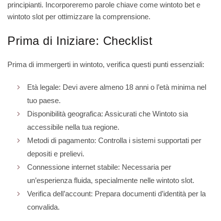
principianti. Incorporeremo parole chiave come wintoto bet e
wintoto slot per ottimizzare la comprensione.
Prima di Iniziare: Checklist
Prima di immergerti in wintoto, verifica questi punti essenziali:
Età legale: Devi avere almeno 18 anni o l’età minima nel
tuo paese.
Disponibilità geografica: Assicurati che Wintoto sia
accessibile nella tua regione.
Metodi di pagamento: Controlla i sistemi supportati per
depositi e prelievi.
Connessione internet stabile: Necessaria per
un’esperienza fluida, specialmente nelle wintoto slot.
Verifica dell’account: Prepara documenti d’identità per la
convalida.