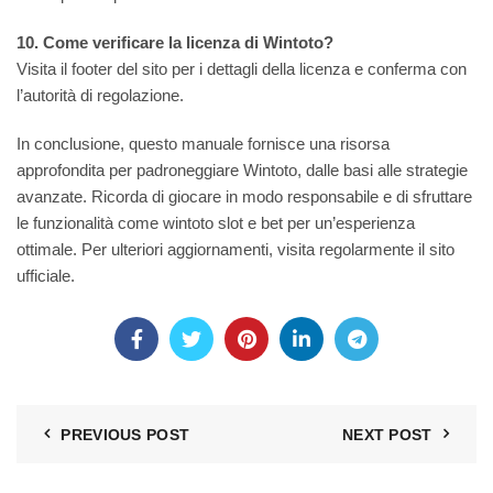
10. Come verificare la licenza di Wintoto?
Visita il footer del sito per i dettagli della licenza e conferma con
l’autorità di regolazione.
In conclusione, questo manuale fornisce una risorsa
approfondita per padroneggiare Wintoto, dalle basi alle strategie
avanzate. Ricorda di giocare in modo responsabile e di sfruttare
le funzionalità come wintoto slot e bet per un’esperienza
ottimale. Per ulteriori aggiornamenti, visita regolarmente il sito
ufficiale.
PREVIOUS POST
NEXT POST