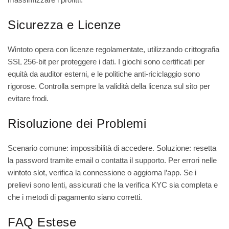
Sicurezza e Licenze
Wintoto opera con licenze regolamentate, utilizzando crittografia
SSL 256-bit per proteggere i dati. I giochi sono certificati per
equità da auditor esterni, e le politiche anti-riciclaggio sono
rigorose. Controlla sempre la validità della licenza sul sito per
evitare frodi.
Risoluzione dei Problemi
Scenario comune: impossibilità di accedere. Soluzione: resetta
la password tramite email o contatta il supporto. Per errori nelle
wintoto slot, verifica la connessione o aggiorna l’app. Se i
prelievi sono lenti, assicurati che la verifica KYC sia completa e
che i metodi di pagamento siano corretti.
FAQ Estese