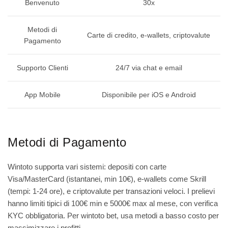
Benvenuto
30x
Metodi di
Carte di credito, e-wallets, criptovalute
Pagamento
Supporto Clienti
24/7 via chat e email
App Mobile
Disponibile per iOS e Android
Metodi di Pagamento
Wintoto supporta vari sistemi: depositi con carte
Visa/MasterCard (istantanei, min 10€), e-wallets come Skrill
(tempi: 1-24 ore), e criptovalute per transazioni veloci. I prelievi
hanno limiti tipici di 100€ min e 5000€ max al mese, con verifica
KYC obbligatoria. Per wintoto bet, usa metodi a basso costo per
massimizzare i profitti.