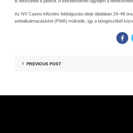
is elkezdheti a játékot. A kifizetéseknél ügyeljen a tételköve
Az NV Casino kifizetés feldolgozási ideje általában 24–48 óra
webalkalmazásként (PWA) működik, így a böngészőből közve
PREVIOUS POST