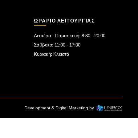
ΩΡΆΡΙΟ ΛΕΙΤΟΥΡΓΊΑΣ
Δευτέρα - Παρασκευή: 8:30 - 20:00
Σάββατο: 11:00 - 17:00
Κυριακή: Κλειστά
Development & Digital Marketing by