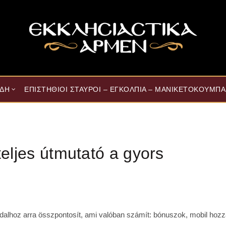
ΊΔΗ
ΕΠΙΣΤΉΘΙΟΙ ΣΤΑΥΡΟΊ – ΕΓΚΌΛΠΙΑ – ΜΑΝΙΚΕΤΌΚΟΥΜΠΑ
teljes útmutató a gyors
dalhoz arra összpontosít, ami valóban számít: bónuszok, mobil hozz