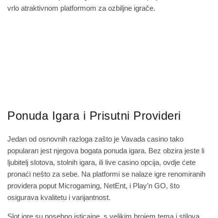
vrlo atraktivnom platformom za ozbiljne igrače.
Ponuda Igara i Prisutni Provideri
Jedan od osnovnih razloga zašto je Vavada casino tako
popularan jest njegova bogata ponuda igara. Bez obzira jeste li
ljubitelj slotova, stolnih igara, ili live casino opcija, ovdje ćete
pronaći nešto za sebe. Na platformi se nalaze igre renomiranih
providera poput Microgaming, NetEnt, i Play’n GO, što
osigurava kvalitetu i varijantnost.
Slot igre su posebno isticajne, s velikim brojem tema i stilova,