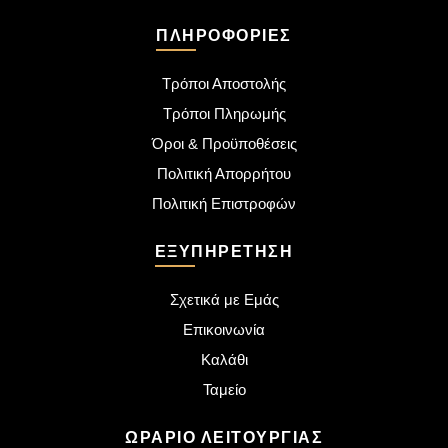
ΠΛΗΡΟΦΟΡΊΕΣ
Τρόποι Αποστολής
Τρόποι Πληρωμής
Όροι & Προϋποθέσεις
Πολιτική Απορρήτου
Πολιτική Επιστροφών
ΕΞΥΠΗΡΈΤΗΣΗ
Σχετικά με Εμάς
Επικοινωνία
Καλάθι
Ταμείο
ΩΡΆΡΙΟ ΛΕΙΤΟΥΡΓΊΑΣ