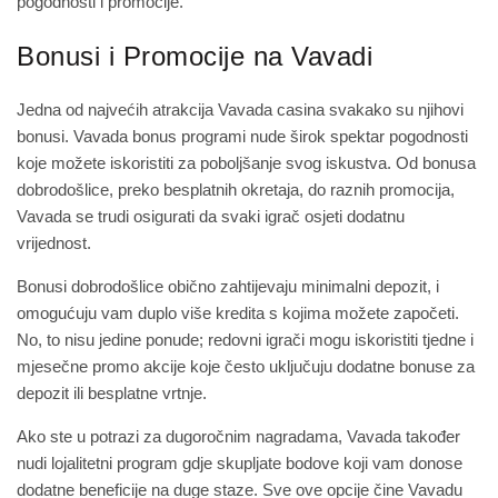
pogodnosti i promocije.
Bonusi i Promocije na Vavadi
Jedna od najvećih atrakcija Vavada casina svakako su njihovi
bonusi. Vavada bonus programi nude širok spektar pogodnosti
koje možete iskoristiti za poboljšanje svog iskustva. Od bonusa
dobrodošlice, preko besplatnih okretaja, do raznih promocija,
Vavada se trudi osigurati da svaki igrač osjeti dodatnu
vrijednost.
Bonusi dobrodošlice obično zahtijevaju minimalni depozit, i
omogućuju vam duplo više kredita s kojima možete započeti.
No, to nisu jedine ponude; redovni igrači mogu iskoristiti tjedne i
mjesečne promo akcije koje često uključuju dodatne bonuse za
depozit ili besplatne vrtnje.
Ako ste u potrazi za dugoročnim nagradama, Vavada također
nudi lojalitetni program gdje skupljate bodove koji vam donose
dodatne beneficije na duge staze. Sve ove opcije čine Vavadu