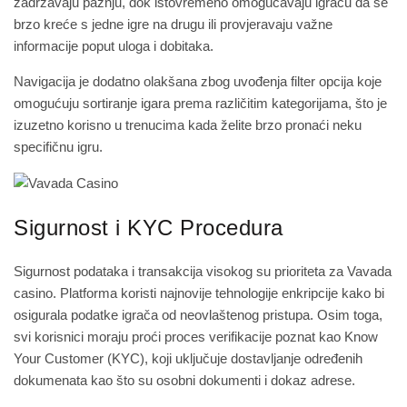
zadržavaju pažnju, dok istovremeno omogućavaju igraču da se
brzo kreće s jedne igre na drugu ili provjeravaju važne
informacije poput uloga i dobitaka.
Navigacija je dodatno olakšana zbog uvođenja filter opcija koje
omogućuju sortiranje igara prema različitim kategorijama, što je
izuzetno korisno u trenucima kada želite brzo pronaći neku
specifičnu igru.
Sigurnost i KYC Procedura
Sigurnost podataka i transakcija visokog su prioriteta za Vavada
casino. Platforma koristi najnovije tehnologije enkripcije kako bi
osigurala podatke igrača od neovlaštenog pristupa. Osim toga,
svi korisnici moraju proći proces verifikacije poznat kao Know
Your Customer (KYC), koji uključuje dostavljanje određenih
dokumenata kao što su osobni dokumenti i dokaz adrese.