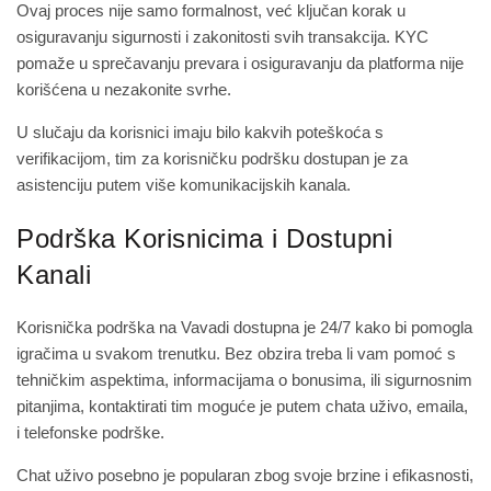
Ovaj proces nije samo formalnost, već ključan korak u
osiguravanju sigurnosti i zakonitosti svih transakcija. KYC
pomaže u sprečavanju prevara i osiguravanju da platforma nije
korišćena u nezakonite svrhe.
U slučaju da korisnici imaju bilo kakvih poteškoća s
verifikacijom, tim za korisničku podršku dostupan je za
asistenciju putem više komunikacijskih kanala.
Podrška Korisnicima i Dostupni
Kanali
Korisnička podrška na Vavadi dostupna je 24/7 kako bi pomogla
igračima u svakom trenutku. Bez obzira treba li vam pomoć s
tehničkim aspektima, informacijama o bonusima, ili sigurnosnim
pitanjima, kontaktirati tim moguće je putem chata uživo, emaila,
i telefonske podrške.
Chat uživo posebno je popularan zbog svoje brzine i efikasnosti,