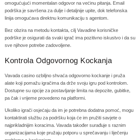
omogućujući momentalan odgovor na većinu pitanja. Email
podrška je savršena za dulje i detaljnije upite, dok telefonska
linija omogućava direktnu komunikaciju s agentom.
Bez obzira na metodu kontakta, cilj Vavadine korisničke
podrške je osigurati da svaki igrač ima pozitivno iskustvo i da su
sve njihove potrebe zadovoljene.
Kontrola Odgovornog Kockanja
Vavada casino ozbiljno shvaća odgovorno kockanje i pruža
alate koji pomažu igračima da drže svoju igru pod kontrolom.
Dostupne su opcije za postavljanje limita na depozite, gubitke,
pa čak i vrijeme provedeno na platformi.
Ukoliko igrači osjećaju da im je potrebna dodatna pomoć, mogu
kontaktirati službu za podršku koja će im pružiti savjete o
najprikladnijim koracima. Vavada također surađuje s raznim
organizacijama koje pružaju potporu u sprečavanju i liječenju