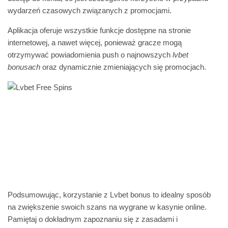
wydarzeń czasowych związanych z promocjami.
Aplikacja oferuje wszystkie funkcje dostępne na stronie
internetowej, a nawet więcej, ponieważ gracze mogą
otrzymywać powiadomienia push o najnowszych
lvbet
bonusach
oraz dynamicznie zmieniających się promocjach.
Podsumowując, korzystanie z
Lvbet bonus
to idealny sposób
na zwiększenie swoich szans na wygrane w kasynie online.
Pamiętaj o dokładnym zapoznaniu się z zasadami i