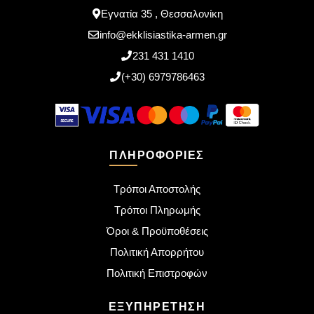
Εγνατία 35 , Θεσσαλονίκη
info@ekklisiastika-armen.gr
231 431 1410
(+30) 6979786463
ΠΛΗΡΟΦΟΡΊΕΣ
Τρόποι Αποστολής
Τρόποι Πληρωμής
Όροι & Προϋποθέσεις
Πολιτική Απορρήτου
Πολιτική Επιστροφών
ΕΞΥΠΗΡΈΤΗΣΗ