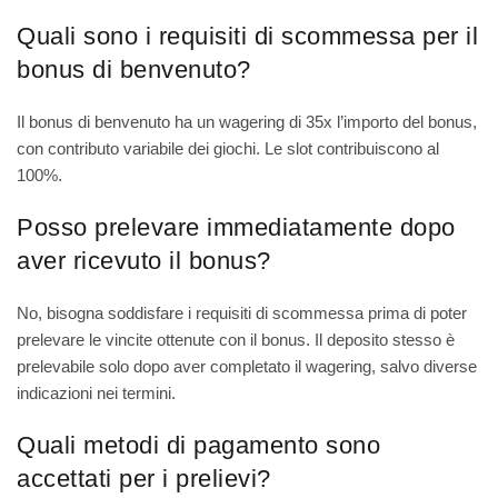
Quali sono i requisiti di scommessa per il
bonus di benvenuto?
Il bonus di benvenuto ha un wagering di 35x l’importo del bonus,
con contributo variabile dei giochi. Le slot contribuiscono al
100%.
Posso prelevare immediatamente dopo
aver ricevuto il bonus?
No, bisogna soddisfare i requisiti di scommessa prima di poter
prelevare le vincite ottenute con il bonus. Il deposito stesso è
prelevabile solo dopo aver completato il wagering, salvo diverse
indicazioni nei termini.
Quali metodi di pagamento sono
accettati per i prelievi?