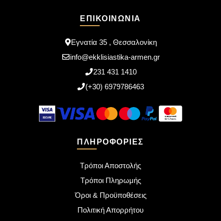
ΕΠΙΚΟΙΝΩΝΊΑ
Εγνατία 35 , Θεσσαλονίκη
info@ekklisiastika-armen.gr
231 431 1410
(+30) 6979786463
ΠΛΗΡΟΦΟΡΊΕΣ
Τρόποι Αποστολής
Τρόποι Πληρωμής
Όροι & Προϋποθέσεις
Πολιτική Απορρήτου