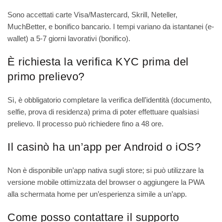
Sono accettati carte Visa/Mastercard, Skrill, Neteller,
MuchBetter, e bonifico bancario. I tempi variano da istantanei (e-
wallet) a 5-7 giorni lavorativi (bonifico).
È richiesta la verifica KYC prima del
primo prelievo?
Sì, è obbligatorio completare la verifica dell’identità (documento,
selfie, prova di residenza) prima di poter effettuare qualsiasi
prelievo. Il processo può richiedere fino a 48 ore.
Il casinò ha un’app per Android o iOS?
Non è disponibile un’app nativa sugli store; si può utilizzare la
versione mobile ottimizzata del browser o aggiungere la PWA
alla schermata home per un’esperienza simile a un’app.
Come posso contattare il supporto