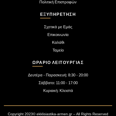
Πολιτική Επιστροφών
ΕΞΥΠΗΡΈΤΗΣΗ
Σχετικά με Εμάς
Επικοινωνία
Καλάθι
Ταμείο
ΩΡΆΡΙΟ ΛΕΙΤΟΥΡΓΊΑΣ
Δευτέρα - Παρασκευή: 8:30 - 20:00
Σάββατο: 11:00 - 17:00
Κυριακή: Κλειστά
Copyright 2023© ekklisiastika-armen.gr – All Rights Reserved