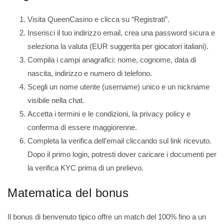
Visita
QueenCasino
e clicca su “Registrati”.
Inserisci il tuo indirizzo email, crea una password sicura e
seleziona la valuta (EUR suggerita per giocatori italiani).
Compila i campi anagrafici: nome, cognome, data di
nascita, indirizzo e numero di telefono.
Scegli un nome utente (username) unico e un nickname
visibile nella chat.
Accetta i termini e le condizioni, la privacy policy e
conferma di essere maggiorenne.
Completa la verifica dell’email cliccando sul link ricevuto.
Dopo il primo login, potresti dover caricare i documenti per
la verifica KYC prima di un prelievo.
Matematica del bonus
Il bonus di benvenuto tipico offre un match del 100% fino a un