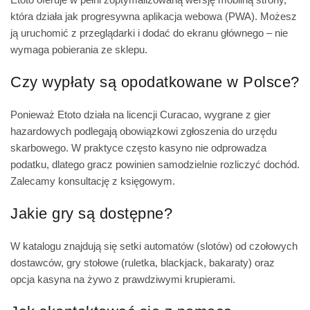
która działa jak progresywna aplikacja webowa (PWA). Możesz
ją uruchomić z przeglądarki i dodać do ekranu głównego – nie
wymaga pobierania ze sklepu.
Czy wypłaty są opodatkowane w Polsce?
Ponieważ Etoto działa na licencji Curacao, wygrane z gier
hazardowych podlegają obowiązkowi zgłoszenia do urzędu
skarbowego. W praktyce często kasyno nie odprowadza
podatku, dlatego gracz powinien samodzielnie rozliczyć dochód.
Zalecamy konsultację z księgowym.
Jakie gry są dostępne?
W katalogu znajdują się setki automatów (slotów) od czołowych
dostawców, gry stołowe (ruletka, blackjack, bakaraty) oraz
opcja kasyna na żywo z prawdziwymi krupierami.