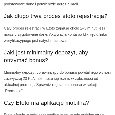
podstawowe dane i potwierdzić adres e-mail.
Jak długo trwa proces etoto rejestracja?
Cały proces rejestracji w Etoto zajmuje około 2–3 minut, jeśli
masz przygotowane dane. Aktywacja konta po kliknięciu linku
weryfikacyjnego jest natychmiastowa.
Jaki jest minimalny depozyt, aby
otrzymać bonus?
Minimalny depozyt uprawniający do bonusu powitalnego wynosi
zazwyczaj 20 PLN, ale może się różnić w zależności od
aktualnej promocji. Sprawdź regulamin bonusu w sekcji
„Promocje”.
Czy Etoto ma aplikację mobilną?
Etoto oferuje w pełni zoptymalizowaną wersję mobilną strony,