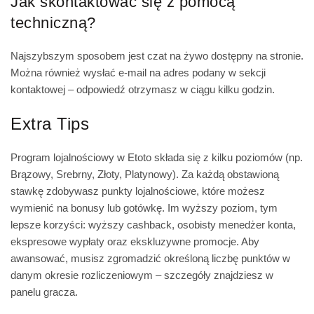
Jak skontaktować się z pomocą
techniczną?
Najszybszym sposobem jest czat na żywo dostępny na stronie.
Można również wysłać e-mail na adres podany w sekcji
kontaktowej – odpowiedź otrzymasz w ciągu kilku godzin.
Extra Tips
Program lojalnościowy w Etoto składa się z kilku poziomów (np.
Brązowy, Srebrny, Złoty, Platynowy). Za każdą obstawioną
stawkę zdobywasz punkty lojalnościowe, które możesz
wymienić na bonusy lub gotówkę. Im wyższy poziom, tym
lepsze korzyści: wyższy cashback, osobisty menedżer konta,
ekspresowe wypłaty oraz ekskluzywne promocje. Aby
awansować, musisz zgromadzić określoną liczbę punktów w
danym okresie rozliczeniowym – szczegóły znajdziesz w
panelu gracza.