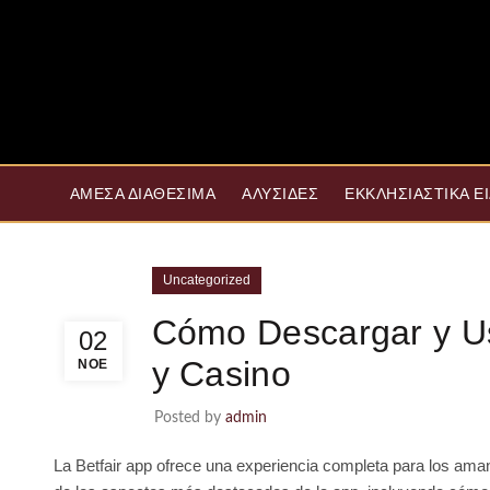
ΆΜΕΣΑ ΔΙΑΘΈΣΙΜΑ
ΑΛΥΣΊΔΕΣ
ΕΚΚΛΗΣΙΑΣΤΙΚΆ Ε
Uncategorized
Cómo Descargar y Us
02
y Casino
ΝΟΈ
Posted by
admin
La
Betfair app
ofrece una experiencia completa para los amante