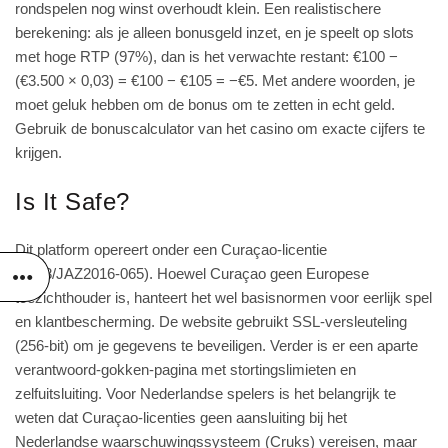
rondspelen nog winst overhoudt klein. Een realistischere
berekening: als je alleen bonusgeld inzet, en je speelt op slots
met hoge RTP (97%), dan is het verwachte restant: €100 −
(€3.500 × 0,03) = €100 − €105 = −€5. Met andere woorden, je
moet geluk hebben om de bonus om te zetten in echt geld.
Gebruik de bonuscalculator van het casino om exacte cijfers te
krijgen.
Is It Safe?
Dit platform opereert onder een Curaçao-licentie
(8048/JAZ2016-065). Hoewel Curaçao geen Europese
toezichthouder is, hanteert het wel basisnormen voor eerlijk spel
en klantbescherming. De website gebruikt SSL-versleuteling
(256-bit) om je gegevens te beveiligen. Verder is er een aparte
verantwoord-gokken-pagina met stortingslimieten en
zelfuitsluiting. Voor Nederlandse spelers is het belangrijk te
weten dat Curaçao-licenties geen aansluiting bij het
Nederlandse waarschuwingssysteem (Cruks) vereisen, maar