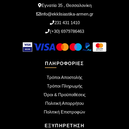
Εγνατία 35 , Θεσσαλονίκη
info@ekklisiastika-armen.gr
231 431 1410
(+30) 6979786463
ΠΛΗΡΟΦΟΡΊΕΣ
Τρόποι Αποστολής
Τρόποι Πληρωμής
Όροι & Προϋποθέσεις
Πολιτική Απορρήτου
Πολιτική Επιστροφών
ΕΞΥΠΗΡΈΤΗΣΗ