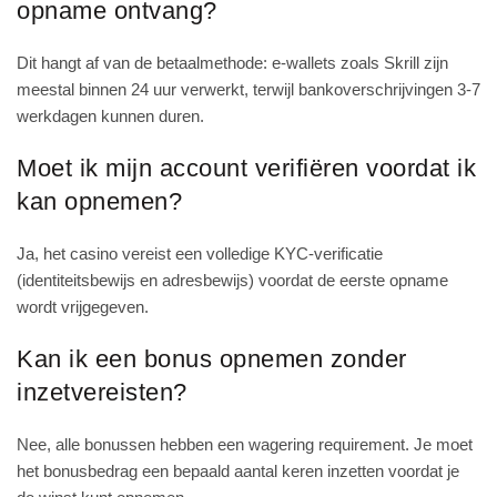
opname ontvang?
Dit hangt af van de betaalmethode: e-wallets zoals Skrill zijn
meestal binnen 24 uur verwerkt, terwijl bankoverschrijvingen 3-7
werkdagen kunnen duren.
Moet ik mijn account verifiëren voordat ik
kan opnemen?
Ja, het casino vereist een volledige KYC-verificatie
(identiteitsbewijs en adresbewijs) voordat de eerste opname
wordt vrijgegeven.
Kan ik een bonus opnemen zonder
inzetvereisten?
Nee, alle bonussen hebben een wagering requirement. Je moet
het bonusbedrag een bepaald aantal keren inzetten voordat je