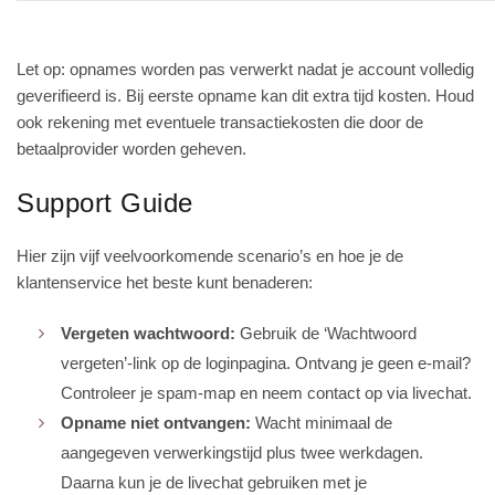
Let op: opnames worden pas verwerkt nadat je account volledig
geverifieerd is. Bij eerste opname kan dit extra tijd kosten. Houd
ook rekening met eventuele transactiekosten die door de
betaalprovider worden geheven.
Support Guide
Hier zijn vijf veelvoorkomende scenario’s en hoe je de
klantenservice het beste kunt benaderen:
Vergeten wachtwoord:
Gebruik de ‘Wachtwoord
vergeten’-link op de loginpagina. Ontvang je geen e-mail?
Controleer je spam-map en neem contact op via livechat.
Opname niet ontvangen:
Wacht minimaal de
aangegeven verwerkingstijd plus twee werkdagen.
Daarna kun je de livechat gebruiken met je