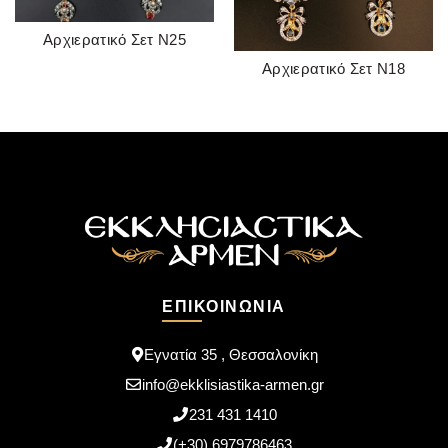
Αρχιερατικό Σετ Ν25
READ MORE
Αρχιερατικό Σετ Ν18
READ MORE
ΕΠΙΚΟΙΝΩΝΊΑ
Εγνατία 35 , Θεσσαλονίκη
info@ekklisiastika-armen.gr
231 431 1410
(+30) 6979786463