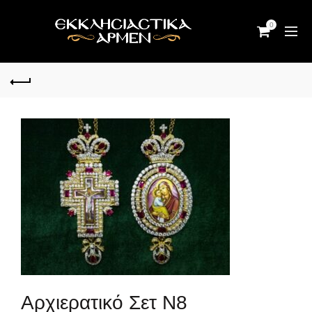
0
Αρχιερατικό Σετ Ν8