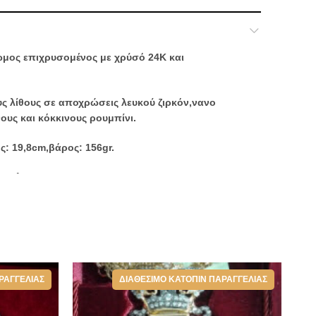
ωμος επιχρυσομένος με χρύσό 24Κ και
ς λίθους σε αποχρώσεις λευκού ζιρκόν,νανο
υς και κόκκινους ρουμπίνι.
ς: 19,8cm,βάρος: 156gr.
σμαλτο.
ιπλέον μια επίχρυση αλυσίδα και ένα κουτί πολυτελείας για
,
Επιστήθιοι Σταυροί - Εγκόλπια - Μανικετόκουμπα
ΡΑΓΓΕΛΊΑΣ
ΔΙΑΘΈΣΙΜΟ ΚΑΤΌΠΙΝ ΠΑΡΑΓΓΕΛΊΑΣ