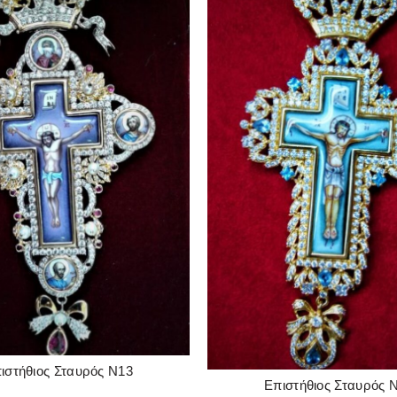
ιστήθιος Σταυρός Ν13
READ MORE
Επιστήθιος Σταυρός 
READ MORE