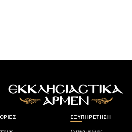
ΟΡΊΕΣ
ΕΞΥΠΗΡΈΤΗΣΗ
στολής
Σχετικά με Εμάς