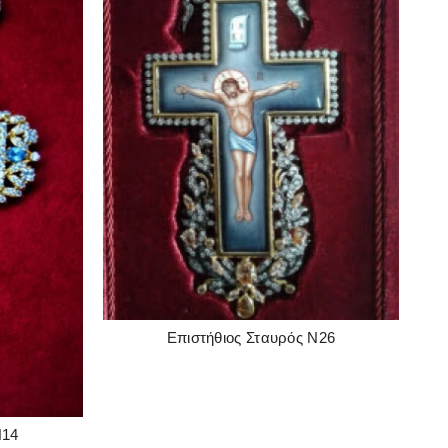
Επιστήθιος Σταυρός Ν26
READ MORE
Ν14