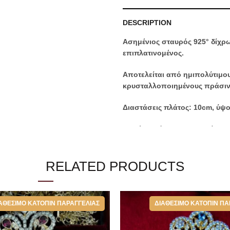
DESCRIPTION
Ασημένιος σταυρός 925° δίχρ
επιπλατινομένος.
Αποτελείται από ημιπολύτιμου
κρυσταλλοποιημένους πράσινο
Διαστάσεις πλάτος: 10cm, ύψο
Περιέχει ρώσικο χειροποίητο 
*Στην τιμή συμπεριλαμβάνονται επ
την καλύτερη φύλαξη του.
RELATED PRODUCTS
Categories:
Επιστήθιοι Σταυροί
ΑΘΈΣΙΜΟ ΚΑΤΌΠΙΝ ΠΑΡΑΓΓΕΛΊΑΣ
ΔΙΑΘΈΣΙΜΟ ΚΑΤΌΠΙΝ ΠΑ