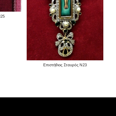
Ν25
Επιστήθιος Σταυρός Ν23
READ MORE