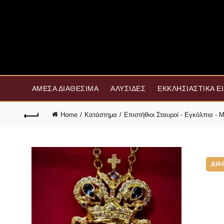
ΆΜΕΣΑ ΔΙΑΘΈΣΙΜΑ
ΑΛΥΣΊΔΕΣ
ΕΚΚΛΗΣΙΑΣΤΙΚΆ Ε
Home
Κατάστημα
Επιστήθιοι Σταυροί - Εγκόλπια -
ΔΙΑ