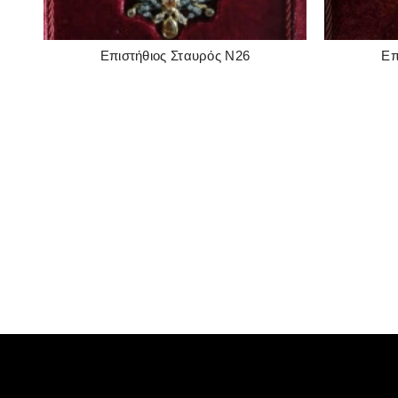
Επ
Επιστήθιος Σταυρός Ν26
READ MORE