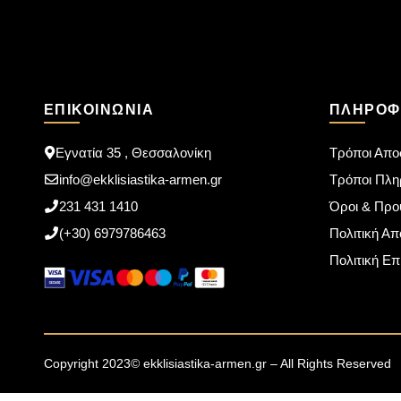
ΕΠΙΚΟΙΝΩΝΊΑ
ΠΛΗΡΟΦ
Εγνατία 35 , Θεσσαλονίκη
Τρόποι Απο
info@ekklisiastika-armen.gr
Τρόποι Πλ
231 431 1410
Όροι & Προ
(+30) 6979786463
Πολιτική Α
Πολιτική Ε
Copyright 2023© ekklisiastika-armen.gr – All Rights Reserved