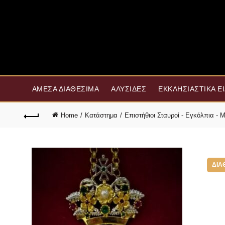
ΆΜΕΣΑ ΔΙΑΘΈΣΙΜΑ
ΑΛΥΣΊΔΕΣ
ΕΚΚΛΗΣΙΑΣΤΙΚΆ Ε
Home
Κατάστημα
Επιστήθιοι Σταυροί - Εγκόλπια -
ΔΙΑ