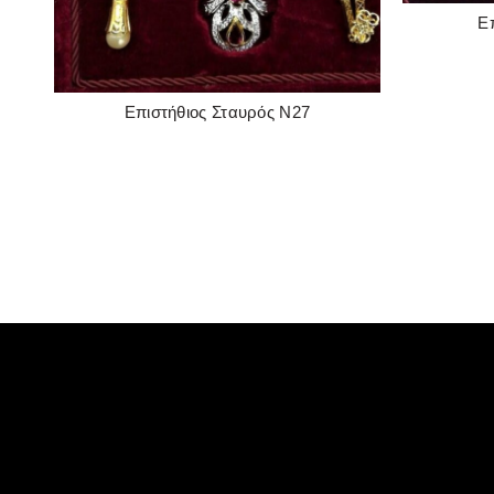
Ε
Επιστήθιος Σταυρός Ν27
READ MORE