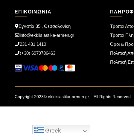
ΕΠΙΚΟΙΝΩΝΊΑ
ΠΛΗΡΟΦ
Εγνατία 35 , Θεσσαλονίκη
Τρόποι Απο
info@ekklisiastika-armen.gr
Τρόποι Πλ
231 431 1410
Όροι & Προ
(+30) 6979786463
Πολιτική Α
Πολιτική Ε
Copyright 2023© ekklisiastika-armen.gr – All Rights Reserved
Greek
Greek