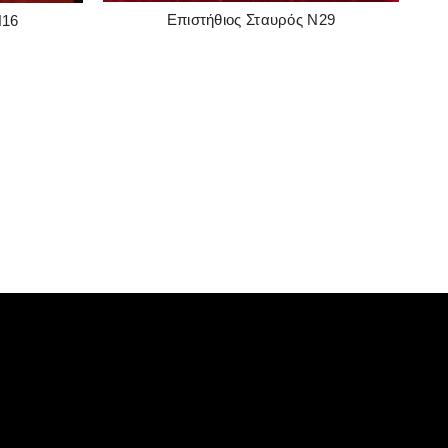
Επιστήθιος Σταυρός Ν29
Ν16
READ MORE