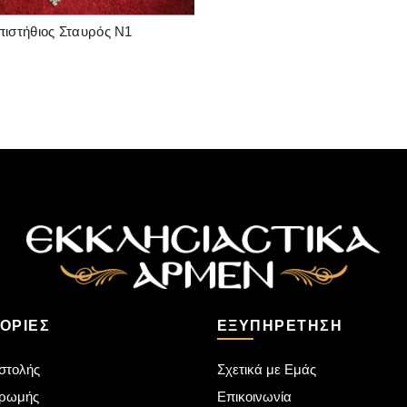
πιστήθιος Σταυρός Ν1
READ MORE
ΟΡΊΕΣ
ΕΞΥΠΗΡΈΤΗΣΗ
στολής
Σχετικά με Εμάς
ηρωμής
Επικοινωνία