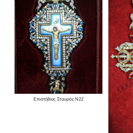
Επιστήθιος Σταυρός Ν22
READ MORE