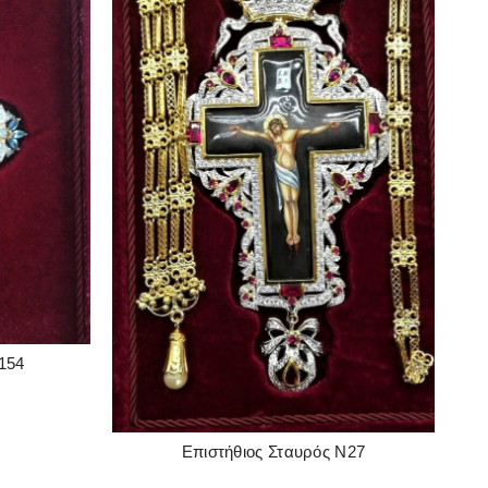
154
Επιστήθιος Σταυρός Ν27
READ MORE