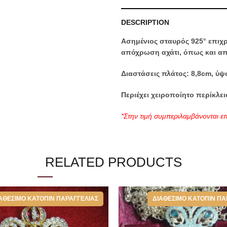
DESCRIPTION
Ασημένιος σταυρός 925° επιχρ
απόχρωση αχάτι, όπως και απ
Διαστάσεις πλάτος: 8,8cm, ύψ
Περιέχει χειροποίητο περίκλε
*Στην τιμή συμπεριλαμβάνονται επ
την καλύτερη φύλαξη του.
RELATED PRODUCTS
Categories:
Επιστήθιοι Σταυροί
ΑΘΈΣΙΜΟ ΚΑΤΌΠΙΝ ΠΑΡΑΓΓΕΛΊΑΣ
ΔΙΑΘΈΣΙΜΟ ΚΑΤΌΠΙΝ ΠΑ