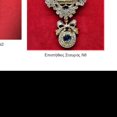
Ν2
Επιστήθιος Σταυρός Ν8
READ MORE