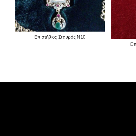
Επιστήθιος Σταυρός Ν10
READ MORE
Επ