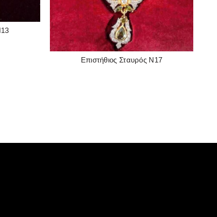
Ν13
Επιστήθιος Σταυρός Ν17
READ MORE