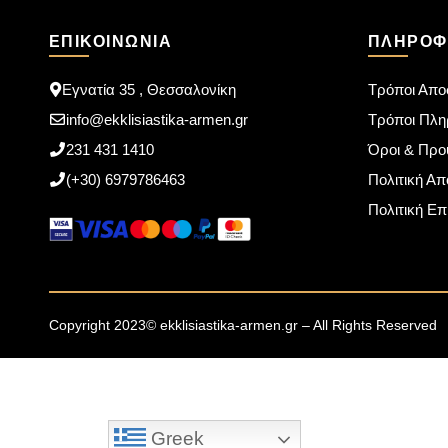
ΕΠΙΚΟΙΝΩΝΊΑ
ΠΛΗΡΟΦ
Εγνατία 35 , Θεσσαλονίκη
Τρόποι Απο
info@ekklisiastika-armen.gr
Τρόποι Πλ
231 431 1410
Όροι & Προ
(+30) 6979786463
Πολιτική Α
Πολιτική Ε
Copyright 2023© ekklisiastika-armen.gr – All Rights Reserved
Greek
Greek