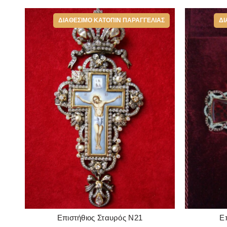
ΔΙΑΘΈΣΙΜΟ ΚΑΤΌΠΙΝ ΠΑΡΑΓΓΕΛΊΑΣ
ΔΙ
Επιστήθιος Σταυρός Ν21
Ε
READ MORE