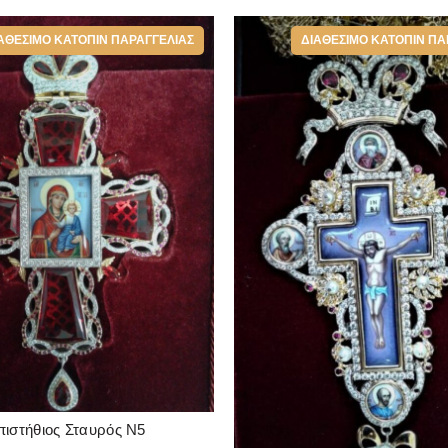
ΑΘΈΣΙΜΟ ΚΑΤΌΠΙΝ ΠΑΡΑΓΓΕΛΊΑΣ
ΔΙΑΘΈΣΙΜΟ ΚΑΤΌΠΙΝ ΠΑ
πιστήθιος Σταυρός Ν5
READ MORE