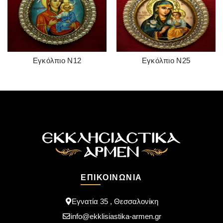
Εγκόλπιο Ν12
Εγκόλπιο Ν25
READ MORE
READ MORE
ΕΠΙΚΟΙΝΩΝΊΑ
Εγνατία 35 , Θεσσαλονίκη
info@ekklisiastika-armen.gr