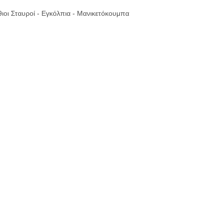
ιοι Σταυροί - Εγκόλπια - Μανικετόκουμπα