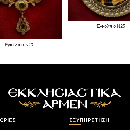
Εγκόλπιο Ν25
READ MORE
Εγκόλπιο Ν23
READ MORE
ΟΡΊΕΣ
ΕΞΥΠΗΡΈΤΗΣΗ