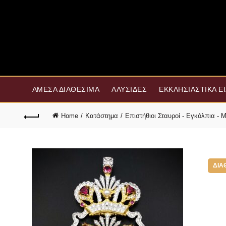
ΆΜΕΣΑ ΔΙΑΘΈΣΙΜΑ
ΑΛΥΣΊΔΕΣ
ΕΚΚΛΗΣΙΑΣΤΙΚΆ Ε
Home
Κατάστημα
Επιστήθιοι Σταυροί - Εγκόλπια -
ΔΙΑ