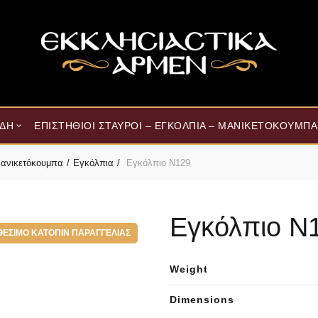
ΊΔΗ
ΕΠΙΣΤΉΘΙΟΙ ΣΤΑΥΡΟΊ – ΕΓΚΌΛΠΙΑ – ΜΑΝΙΚΕΤΌΚΟΥΜΠΑ
 Μανικετόκουμπα
Εγκόλπια
Εγκόλπιο Ν129
Εγκόλπιο Ν
ΘΈΣΙΜΟ ΚΑΤΌΠΙΝ ΠΑΡΑΓΓΕΛΊΑΣ
Weight
Dimensions