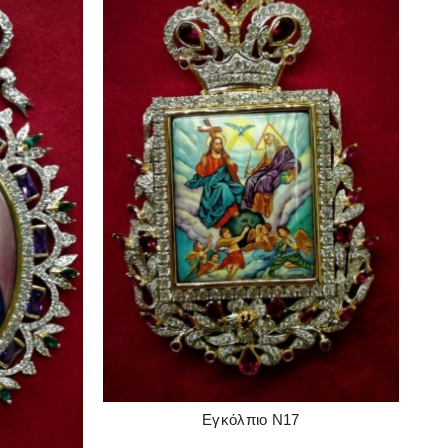
Εγκόλπιο Ν17
READ MORE