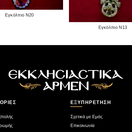
Εγκόλπιο Ν20
READ MORE
Εγκόλπιο Ν13
READ MORE
ΟΡΊΕΣ
ΕΞΥΠΗΡΈΤΗΣΗ
στολής
Σχετικά με Εμάς
ηρωμής
Επικοινωνία