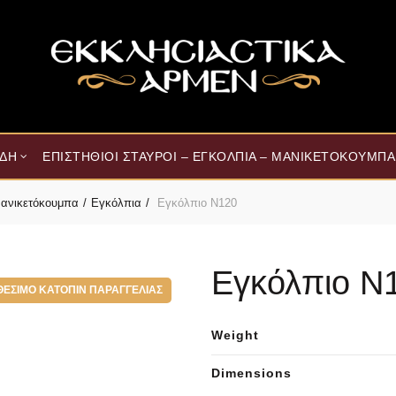
ΊΔΗ
ΕΠΙΣΤΉΘΙΟΙ ΣΤΑΥΡΟΊ – ΕΓΚΌΛΠΙΑ – ΜΑΝΙΚΕΤΌΚΟΥΜΠΑ
 Μανικετόκουμπα
Εγκόλπια
Εγκόλπιο Ν120
Εγκόλπιο Ν
ΘΈΣΙΜΟ ΚΑΤΌΠΙΝ ΠΑΡΑΓΓΕΛΊΑΣ
Weight
Dimensions