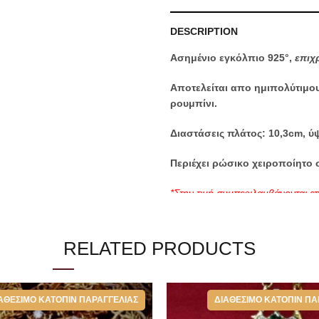
DESCRIPTION
Ασημένιο εγκόλπιο 925°,
επιχ
Αποτελείται απο ημιπολύτιμου
ρουμπίνι.
Διαστάσεις πλάτος: 10,3cm, ύ
Περιέχει ρώσικο χειροποίητο 
*Στην τιμή συμπεριλαμβάνονται επ
την καλύτερη φύλαξη του.
RELATED PRODUCTS
Categories:
Εγκόλπια
,
Επιστήθ
ΑΘΈΣΙΜΟ ΚΑΤΌΠΙΝ ΠΑΡΑΓΓΕΛΊΑΣ
ΔΙΑΘΈΣΙΜΟ ΚΑΤΌΠΙΝ ΠΑ