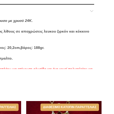
ρυσο με χρυσό 24Κ
.
ς λίθους σε αποχρώσεις λευκου ζιρκόν και κόκκινο
ψος: 20,2cm,βάρος: 188gr.
σμαλτο.
ιπλέον μια επίχρυση αλυσίδα και ένα κουτί πολυτελείας για
ιοι Σταυροί - Εγκόλπια - Μανικετόκουμπα
ΡΑΓΓΕΛΊΑΣ
ΔΙΑΘΈΣΙΜΟ ΚΑΤΌΠΙΝ ΠΑΡΑΓΓΕΛΊΑΣ