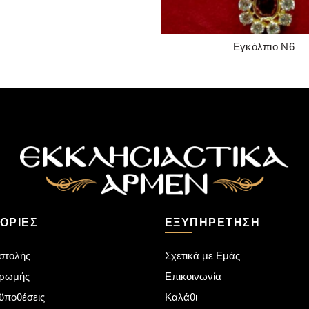
Εγκόλπιο Ν6
READ MORE
ΟΡΊΕΣ
ΕΞΥΠΗΡΈΤΗΣΗ
στολής
Σχετικά με Εμάς
ηρωμής
Επικοινωνία
ϋποθέσεις
Καλάθι