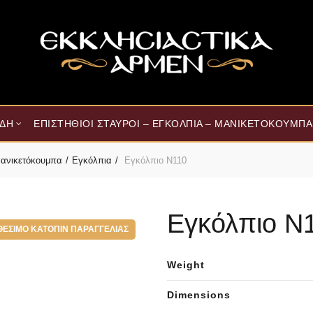
ΊΔΗ
ΕΠΙΣΤΉΘΙΟΙ ΣΤΑΥΡΟΊ – ΕΓΚΌΛΠΙΑ – ΜΑΝΙΚΕΤΌΚΟΥΜΠΑ
 Μανικετόκουμπα
Εγκόλπια
Εγκόλπιο Ν110
Εγκόλπιο Ν
ΘΈΣΙΜΟ ΚΑΤΌΠΙΝ ΠΑΡΑΓΓΕΛΊΑΣ
Weight
Dimensions