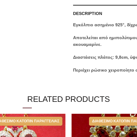
DESCRIPTION
Εγκόλπιο ασημένιο 925°, δίχ
Αποτελείται από ημιπολύτιμου
ακουαμαρίνε.
Διαστάσεις πλάτος: 9,8cm, ύψ
Περιέχει ρώσικο χειροποίητο 
*Στην τιμή συμπεριλαμβάνονται επ
την καλύτερη φύλαξη του.
RELATED PRODUCTS
Categories:
Εγκόλπια
,
Επιστήθ
ΑΘΈΣΙΜΟ ΚΑΤΌΠΙΝ ΠΑΡΑΓΓΕΛΊΑΣ
ΔΙΑΘΈΣΙΜΟ ΚΑΤΌΠΙΝ ΠΑ