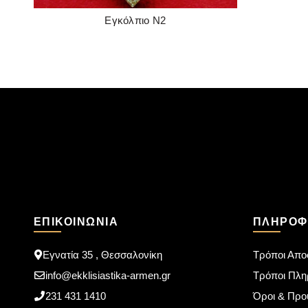
Εγκόλπιο Ν2
READ MORE
ΕΠΙΚΟΙΝΩΝΊΑ
ΠΛΗΡΟΦ
Εγνατία 35 , Θεσσαλονίκη
Τρόποι Απο
info@ekklisiastika-armen.gr
Τρόποι Πλ
231 431 1410
Όροι & Προ