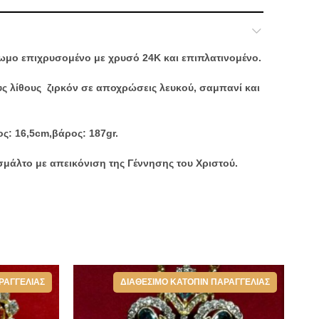
ρωμο επιχρυσομένο με χρυσό 24Κ και επιπλατινομένο.
ς λίθους ζιρκόν σε αποχρώσεις λευκού, σαμπανί και
ος: 16,5cm,βάρος: 187gr.
σμάλτο με απεικόνιση της Γέννησης του Χριστού.
ιπλέον μια επίχρυση αλυσίδα και ένα κουτί πολυτελείας για
ιοι Σταυροί - Εγκόλπια - Μανικετόκουμπα
ΡΑΓΓΕΛΊΑΣ
ΔΙΑΘΈΣΙΜΟ ΚΑΤΌΠΙΝ ΠΑΡΑΓΓΕΛΊΑΣ