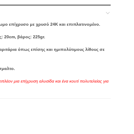
ωμο επίχρυσο με χρυσό 24Κ και επιπλατινομένο.
: 20cm, βάρος: 225gr.
ριτάρια όπως επίσης και ημιπολύτιμους λίθους σε
σμαλτο.
ιπλέον μια επίχρυση αλυσίδα και ένα κουτί πολυτελείας για
ιοι Σταυροί - Εγκόλπια - Μανικετόκουμπα