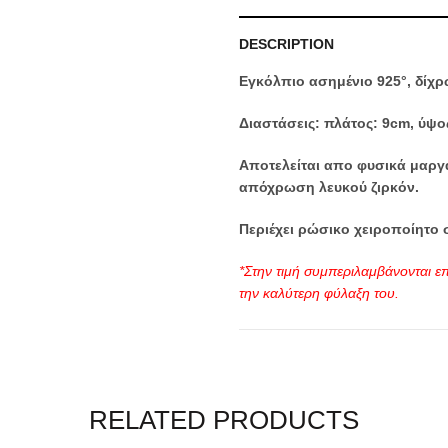
DESCRIPTION
Εγκόλπιο ασημένιο 925°, δίχρ
Διαστάσεις: πλάτος: 9cm, ύψος
Αποτελείται απο φυσικά μαργα
απόχρωση λευκού ζιρκόν.
Περιέχει ρώσικο χειροποίητο 
*Στην τιμή συμπεριλαμβάνονται επ
την καλύτερη φύλαξη του.
Categories:
Εγκόλπια
,
Επιστήθ
RELATED PRODUCTS