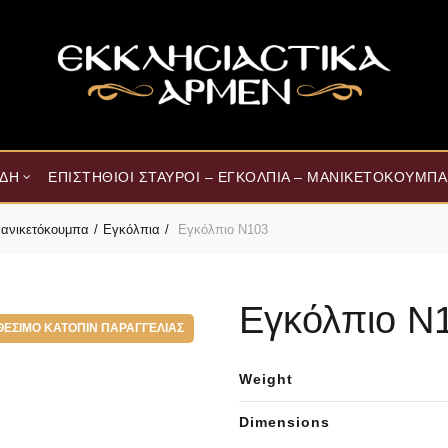
ΊΔΗ
ΕΠΙΣΤΉΘΙΟΙ ΣΤΑΥΡΟΊ – ΕΓΚΌΛΠΙΑ – ΜΑΝΙΚΕΤΌΚΟΥΜΠΑ
 Μανικετόκουμπα
Εγκόλπια
Εγκόλπιο Ν103
Εγκόλπιο Ν
ΘΈΣΙΜΟ ΚΑΤΌΠΙΝ ΠΑΡΑΓΓΕΛΊΑΣ
Weight
Dimensions