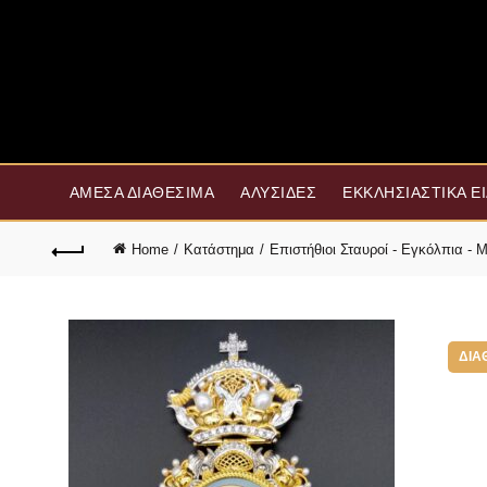
ΆΜΕΣΑ ΔΙΑΘΈΣΙΜΑ
ΑΛΥΣΊΔΕΣ
ΕΚΚΛΗΣΙΑΣΤΙΚΆ Ε
Home
Κατάστημα
Επιστήθιοι Σταυροί - Εγκόλπια -
ΔΙΑ