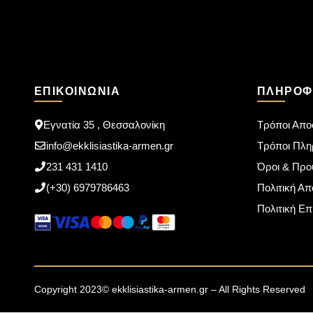
ΕΠΙΚΟΙΝΩΝΊΑ
ΠΛΗΡΟΦ
Εγνατία 35 , Θεσσαλονίκη
Τρόποι Απο
info@ekklisiastika-armen.gr
Τρόποι Πλ
231 431 1410
Όροι & Προ
(+30) 6979786463
Πολιτική Α
Πολιτική Ε
Copyright 2023© ekklisiastika-armen.gr – All Rights Reserved