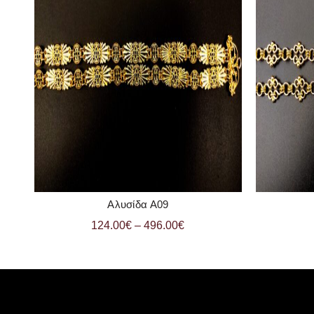
Αλυσίδα Α09
ΠΡΟΣΘΗΚΗ ΣΤΟ ΚΑΛΑΘΙ
124.00
€
–
496.00
€