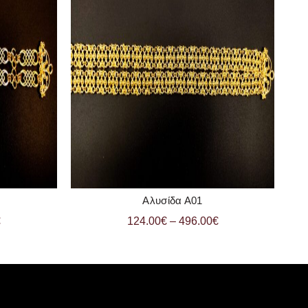
Αλυσίδα Α01
ΛΑΘΙ
ΠΡΟΣΘΗΚΗ ΣΤΟ ΚΑΛΑΘΙ
€
124.00
€
–
496.00
€