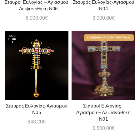
Σταυροί Ευλογίας – Αγιασμού
Σταυρός Ευλογίας-Αγιασμού
ADD TO CART
ADD TO CART
– Λειψανοθήκη Ν06
Ν04
6,000.00
€
3,000.00
€
SOL
ΔΙΑΘΈΣΙΜΟ ΚΑΤΌΠΙΝ ΠΑΡΑΓΓΕΛΊΑΣ
D OU
T
Σταυρός Ευλογίας-Αγιασμού
Σταυροί Ευλογίας –
READ MORE
ADD TO CART
Ν05
Αγιασμού – Λειψανοθήκη
Ν01
843.20
€
6,500.00
€