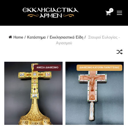
0
Home
Κατάστημα
Εκκλησιαστικά Είδη
Σταυροί Ευλογίας -
Αγιασμού
ΆΜΕΣΑ ΔΙΑΘΈΣΙΜΟ
ΔΙΑΘΈΣΙΜΟ ΚΑΤΌΠΙΝ ΠΑΡΑΓΓΕΛΊΑΣ