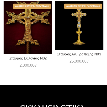
ΔΙΑΘΈΣΙΜΟ ΚΑΤΌΠΙΝ ΠΑΡΑΓΓΕΛΊΑΣ
ΔΙΑΘΈΣΙΜΟ ΚΑΤΌΠΙΝ ΠΑΡΑΓΓΕΛΊΑΣ
Σταυρός Αγ.Τραπέζης N03
ADD TO CART
Σταυρός Ευλογίας Ν02
ADD TO CART
25,000.00
€
2,300.00
€