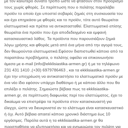
με τον καλύτερο δυνατό τρόπο ώστε να φτάσουν στον προορισμό
τους χωρίς φθορές. Σε περίπτωση που ο πελάτης παραλάβει
προϊόν το οποίο έχει υποστεί σοβαρές ζημιές στη συσκευασία του
και έχει επηρεάσει με φθορές και το προϊόν, τότε αυτό θεωρείται
ελαττωματικό και πρέπει να αντικατασταθεί. Ελαττωματικό επίσης
θεωρείται ένα προϊόν που έχει αποδεδειγμένο και εμφανή
κατασκευαστικό λάθος. Τα προϊόντα που παρουσιάζουν ζημιά
λόγω χρήσης και φθοράς μετά από ένα μήνα από την αγορά τους,
δεν θεωρούνται ελαττωματικά.Εφόσον διαπιστωθεί κάποιο από τα
παραπάνω προβλήματα, ο πελάτης οφείλει να επικοινωνήσει
άμεσα με e-mail (info@ekklisiastika-armen.gr) ή με τα τηλέφωνο
231 431 1410 ,(+30) 6979786463 , και τα ekklisiastika-armen.gr
έχει την υποχρέωση να αντικαταστήσει το ελαττωματικό προϊόν με
ένα νέο ίδιο εφόσον υπάρχει διαθέσιμο ή με κάποιο άλλο που θα
επιλέξει ο πελάτης. Σημειώστε βέβαια πως τα ekklisiastika-
armen.gr, σε περίπτωση διαφωνίας περί του ελαττώματος, έχει το
δικαίωμα να επιστρέψει τα προϊόντα στον κατασκευαστή για
έλεγχο, ώστε να διευκρινιστεί αν το ελάττωμα είναι κατασκευαστικό
ή όχι. Αυτό βέβαια απαιτεί κάποιο χρονικό διάστημα έως 10
εργάσιμες. Παρόλα αυτά η τα ekklisiastika-armen.gr θα
προσπαθήσει να εξυπηρετήσει και να ενημερώσει τον πελάτη για